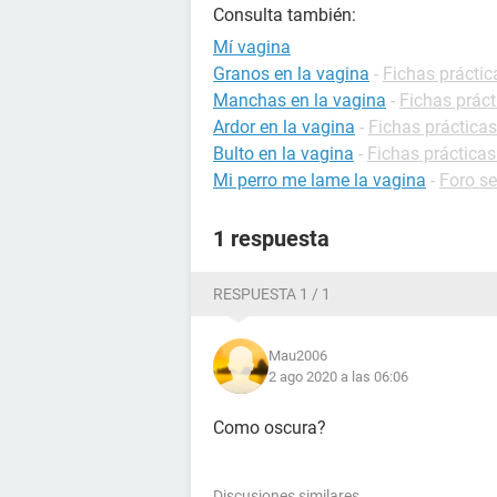
Consulta también:
Mí vagina
Granos en la vagina
-
Fichas práctic
Manchas en la vagina
-
Fichas práct
Ardor en la vagina
-
Fichas prácticas
Bulto en la vagina
-
Fichas prácticas
Mi perro me lame la vagina
-
Foro s
1 respuesta
RESPUESTA 1 / 1
Mau2006
2 ago 2020 a las 06:06
Como oscura?
Discusiones similares