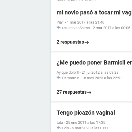
mi novio pasó a tocar mi vag
Pia1
-
1 mar 2017 a las 21:40
usuario anónimo
-
2 mar 2017 a las 00:06
2 respuestas
¿Me puedo poner Barmicil en
Ay que dolor!!
-
21 jul 2012 a las 09:28
Dr.manzur
-
18 may 2023 a las 22:51
27 respuestas
Tengo picazón vaginal
tata
-
25 ene 2011 a las 17:35
Loly
-
5 mar 2020 a las 01:00