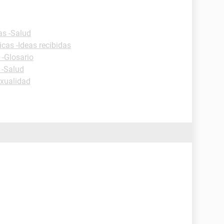
as -Salud
icas -Ideas recibidas
 -Glosario
 -Salud
exualidad