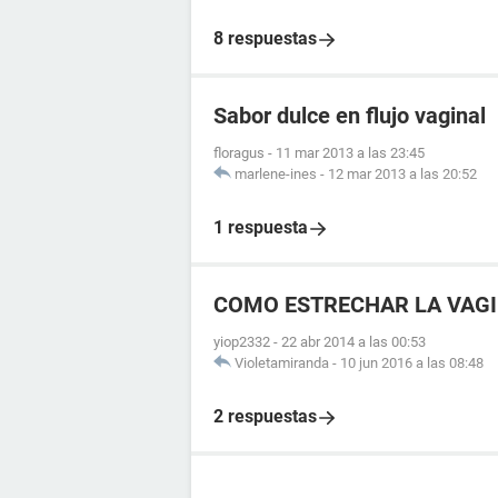
8 respuestas
Sabor dulce en flujo vaginal
floragus
-
11 mar 2013 a las 23:45
marlene-ines
-
12 mar 2013 a las 20:52
1 respuesta
COMO ESTRECHAR LA VAGI
yiop2332
-
22 abr 2014 a las 00:53
Violetamiranda
-
10 jun 2016 a las 08:48
2 respuestas