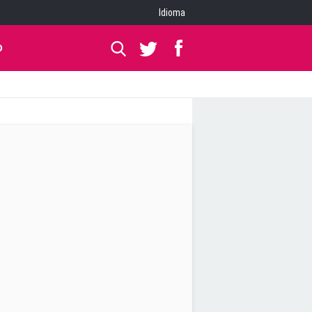
Idioma
O