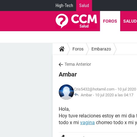
High-Tech
Salud
FOROS
SALUD
Foros
Embarazo
Tema Anterior
Ambar
Cris5432@hotamil.com
- 10 jul 2020
Ambar -
10 jul 2020 a las 04:17
Hola,
Hoy tuve relaciones estoy en mi dia 
todo x mi
vagina
chorreo todo x mi 