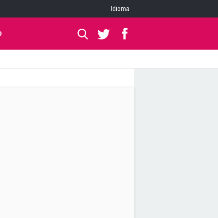
Idioma
O