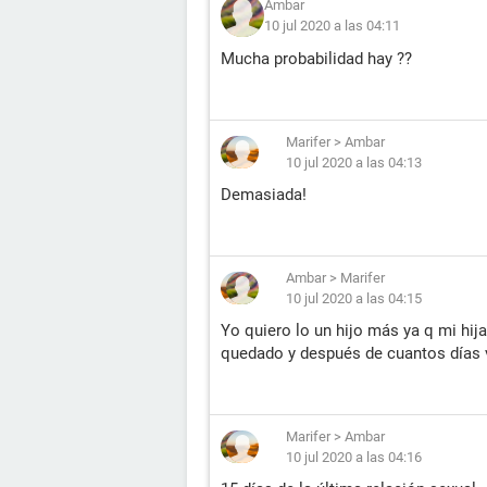
Ambar
10 jul 2020 a las 04:11
Mucha probabilidad hay ??
Marifer
>
Ambar
10 jul 2020 a las 04:13
Demasiada!
Ambar
>
Marifer
10 jul 2020 a las 04:15
Yo quiero lo un hijo más ya q mi hij
quedado y después de cuantos días 
Marifer
>
Ambar
10 jul 2020 a las 04:16