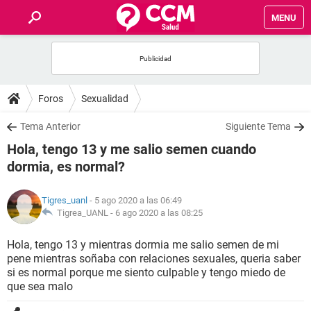
MENU
INICIO
FOROS
Foros
Sexualidad
SALUD
Tema Anterior
Siguiente Tema
Hola, tengo 13 y me salio semen cuando
FAMILIA
dormia, es normal?
NUTRICIÓN
Tigres_uanl
- 5 ago 2020 a las 06:49
Tigrea_UANL -
6 ago 2020 a las 08:25
BIENESTAR
Hola, tengo 13 y mientras dormia me salio semen de mi
pene mientras soñaba con relaciones sexuales, queria saber
SEXUALIDAD
si es normal porque me siento culpable y tengo miedo de
que sea malo
GLOSARIO