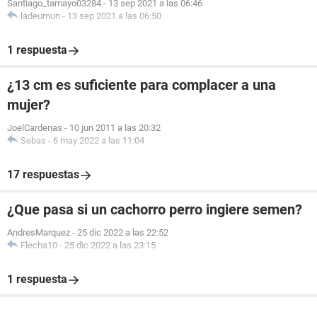
Santiago_tamayo03284
-
13 sep 2021 a las 06:46
ladeumun
-
13 sep 2021 a las 06:50
1 respuesta
¿13 cm es suficiente para complacer a una
mujer?
JoelCardenas
-
10 jun 2011 a las 20:32
Sebas
-
6 may 2022 a las 11:04
17 respuestas
¿Que pasa si un cachorro perro ingiere semen?
AndresMarquez
-
25 dic 2022 a las 22:52
Flecha10
-
25 dic 2022 a las 23:15
1 respuesta