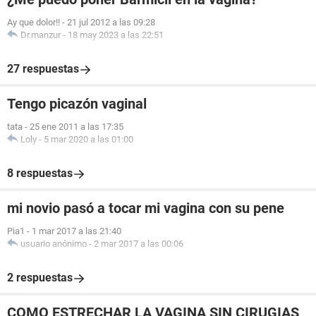
Ay que dolor!!
-
21 jul 2012 a las 09:28
Dr.manzur
-
18 may 2023 a las 22:51
27 respuestas
Tengo picazón vaginal
tata
-
25 ene 2011 a las 17:35
Loly
-
5 mar 2020 a las 01:00
8 respuestas
mi novio pasó a tocar mi vagina con su pene
Pia1
-
1 mar 2017 a las 21:40
usuario anónimo
-
2 mar 2017 a las 00:06
2 respuestas
COMO ESTRECHAR LA VAGINA SIN CIRUGIAS