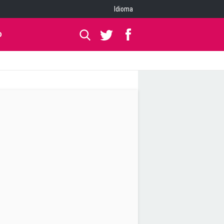
Idioma
O