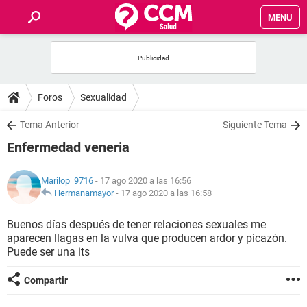
MENU
INICIO
FOROS
Foros
Sexualidad
SALUD
Tema Anterior
Siguiente Tema
Enfermedad veneria
FAMILIA
Marilop_9716
- 17 ago 2020 a las 16:56
NUTRICIÓN
Hermanamayor
-
17 ago 2020 a las 16:58
Buenos días después de tener relaciones sexuales me
BIENESTAR
aparecen llagas en la vulva que producen ardor y picazón.
Puede ser una its
SEXUALIDAD
Compartir
GLOSARIO