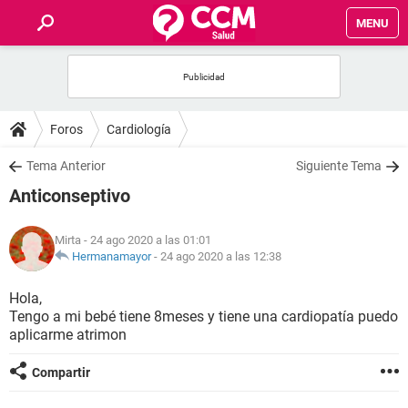
MENU
INICIO
FOROS
Foros
Cardiología
SALUD
Tema Anterior
Siguiente Tema
Anticonseptivo
FAMILIA
Mirta
- 24 ago 2020 a las 01:01
NUTRICIÓN
Hermanamayor
-
24 ago 2020 a las 12:38
Hola,
BIENESTAR
Tengo a mi bebé tiene 8meses y tiene una cardiopatía puedo
aplicarme atrimon
SEXUALIDAD
Compartir
GLOSARIO