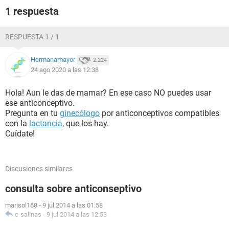
1 respuesta
RESPUESTA 1 / 1
Hermanamayor
2.224
24 ago 2020 a las 12:38
Hola! Aun le das de mamar? En ese caso NO puedes usar
ese anticonceptivo.
Pregunta en tu
ginecólogo
por anticonceptivos compatibles
con la
lactancia
, que los hay.
Cuídate!
Discusiones similares
consulta sobre anticonseptivo
marisol168
-
9 jul 2014 a las 01:58
c-salinas
-
9 jul 2014 a las 12:53