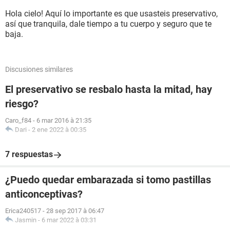
Hola cielo! Aquí lo importante es que usasteis preservativo,
así que tranquila, dale tiempo a tu cuerpo y seguro que te
baja.
Discusiones similares
El preservativo se resbalo hasta la mitad, hay
riesgo?
Caro_f84
-
6 mar 2016 à 21:35
Dari
-
2 ene 2022 à 00:35
7 respuestas
¿Puedo quedar embarazada si tomo pastillas
anticonceptivas?
Erica240517
-
28 sep 2017 à 06:47
Jasmin
-
6 mar 2022 à 03:31