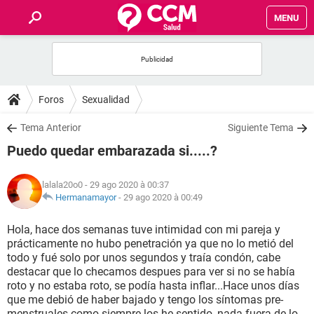
MENU
INICIO
FORUMS
Foros
Sexualidad
SALUD
Tema Anterior
Siguiente Tema
Puedo quedar embarazada si.....?
FAMILIA
lalala20o0
- 29 ago 2020 à 00:37
NUTRICIÓN
Hermanamayor
-
29 ago 2020 à 00:49
Hola, hace dos semanas tuve intimidad con mi pareja y
BIENESTAR
prácticamente no hubo penetración ya que no lo metió del
todo y fué solo por unos segundos y traía condón, cabe
SEXUALIDAD
destacar que lo checamos despues para ver si no se había
roto y no estaba roto, se podía hasta inflar...Hace unos días
que me debió de haber bajado y tengo los síntomas pre-
GLOSARIO
menstruales como siempre los he sentido, nada fuera de lo