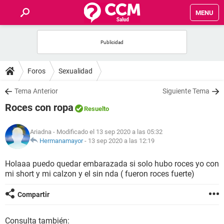
MENU
INICIO
FOROS
Foros
Sexualidad
SALUD
Tema Anterior
Siguiente Tema
Roces con ropa
Resuelto
FAMILIA
Ariadna
- Modificado el 13 sep 2020 a las 05:32
NUTRICIÓN
Hermanamayor
-
13 sep 2020 a las 12:19
Holaaa puedo quedar embarazada si solo hubo roces yo con
BIENESTAR
mi short y mi calzon y el sin nda ( fueron roces fuerte)
SEXUALIDAD
Compartir
GLOSARIO
Consulta también: