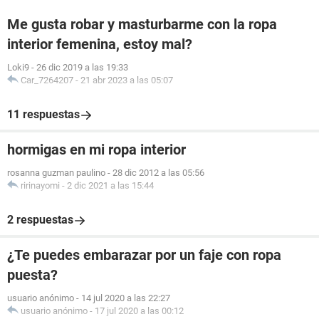
Me gusta robar y masturbarme con la ropa
interior femenina, estoy mal?
Loki9
-
26 dic 2019 a las 19:33
Car_7264207
-
21 abr 2023 a las 05:07
11 respuestas
hormigas en mi ropa interior
rosanna guzman paulino
-
28 dic 2012 a las 05:56
ririnayomi
-
2 dic 2021 a las 15:44
2 respuestas
¿Te puedes embarazar por un faje con ropa
puesta?
usuario anónimo
-
14 jul 2020 a las 22:27
usuario anónimo
-
17 jul 2020 a las 00:12