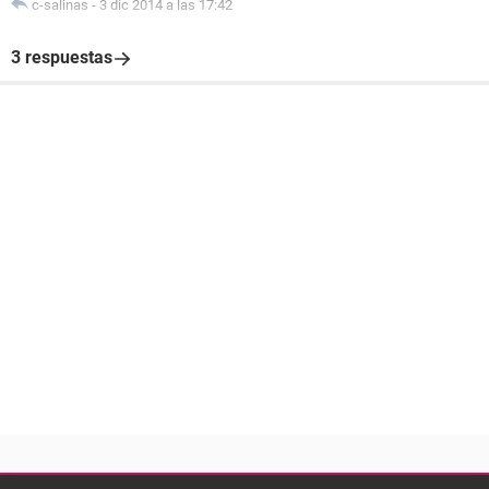
c-salinas
-
3 dic 2014 a las 17:42
3 respuestas