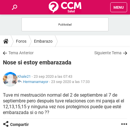
MENU
INICIO
FOROS
Foros
Embarazo
SALUD
Tema Anterior
Siguiente Tema
Nose si estoy embarazada
FAMILIA
Khale21
- 23 sep 2020 a las 07:43
NUTRICIÓN
Hermanamayor
-
23 sep 2020 a las 17:33
Tuve mi mestruación normal del 2 de septiembre al 7 de
BIENESTAR
septiembre pero después tuve relaciones con mi pareja el el
12,13,15,15 y ninguna vez nos protegimos puede que esté
SEXUALIDAD
embarazada si o no ??
Compartir
GLOSARIO