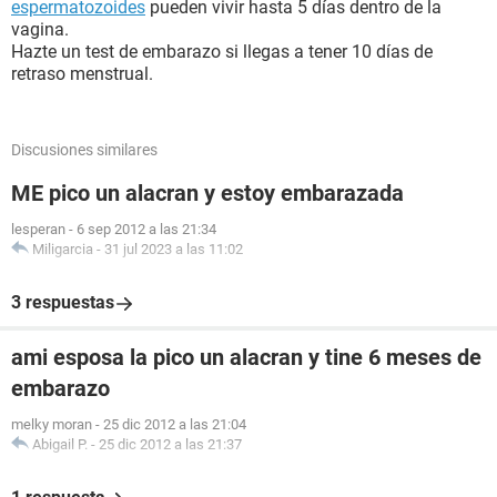
espermatozoides
pueden vivir hasta 5 días dentro de la
vagina.
Hazte un test de embarazo si llegas a tener 10 días de
retraso menstrual.
Discusiones similares
ME pico un alacran y estoy embarazada
lesperan
-
6 sep 2012 a las 21:34
Miligarcia
-
31 jul 2023 a las 11:02
3 respuestas
ami esposa la pico un alacran y tine 6 meses de
embarazo
melky moran
-
25 dic 2012 a las 21:04
Abigail P.
-
25 dic 2012 a las 21:37