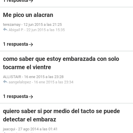
1 respuesta
Me pico un alacran
terezamay
-
12 jun 2015 a las 21:25
Abigail P.
-
22 jun 2015 a las 15:35
1 respuesta
como saber que estoy embarazada con solo
tocarme el vientre
ALLISTAIR
-
16 ene 2015 a las 23:28
aangelalopez
-
16 ene 2015 a las 23:34
1 respuesta
quiero saber si por medio del tacto se puede
detectar el embaraz
jaacqui
-
27 ago 2014 a las 01:41