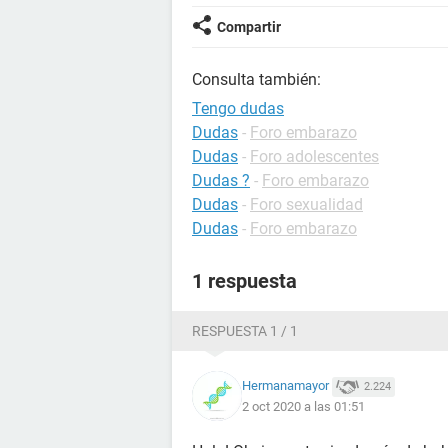
Compartir
Consulta también:
Tengo dudas
Dudas
-
Foro embarazo
Dudas
-
Foro adolescentes
Dudas ?
-
Foro embarazo
Dudas
-
Foro sexualidad
Dudas
-
Foro embarazo
1 respuesta
RESPUESTA 1 / 1
Hermanamayor
2.224
2 oct 2020 a las 01:51