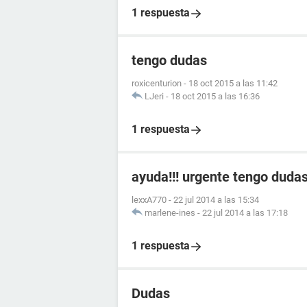
1 respuesta
tengo dudas
roxicenturion
-
18 oct 2015 a las 11:42
LJeri
-
18 oct 2015 a las 16:36
1 respuesta
ayuda!!! urgente tengo duda
lexxA770
-
22 jul 2014 a las 15:34
marlene-ines
-
22 jul 2014 a las 17:18
1 respuesta
Dudas