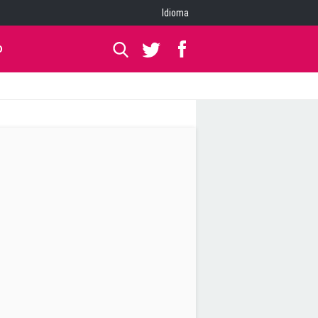
Idioma
O