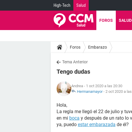
High-Tech
Salud
FOROS
SALUD
Foros
Embarazo
Tema Anterior
Tengo dudas
Andrea
- 1 oct 2020 a las 20:30
Hermanamayor
-
2 oct 2020 a las
Hola,
La regla me llegó el 22 de julio y tuv
en mi
boca
y después de un rato lo 
ya, puedo
estar embarazada
de él?