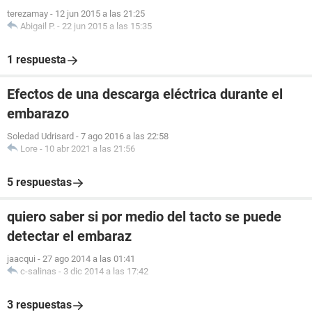
terezamay
-
12 jun 2015 a las 21:25
Abigail P.
-
22 jun 2015 a las 15:35
1 respuesta
Efectos de una descarga eléctrica durante el
embarazo
Soledad Udrisard
-
7 ago 2016 a las 22:58
Lore
-
10 abr 2021 a las 21:56
5 respuestas
quiero saber si por medio del tacto se puede
detectar el embaraz
jaacqui
-
27 ago 2014 a las 01:41
c-salinas
-
3 dic 2014 a las 17:42
3 respuestas