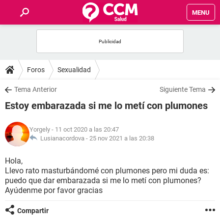
MENU
INICIO
FOROS
Foros
Sexualidad
SALUD
Tema Anterior
Siguiente Tema
Estoy embarazada si me lo metí con plumones
FAMILIA
Yorgely
- 11 oct 2020 a las 20:47
NUTRICIÓN
Lusianacordova -
25 nov 2021 a las 20:38
Hola,
BIENESTAR
Llevo rato masturbándomé con plumones pero mi duda es:
puedo que dar embarazada si me lo metí con plumones?
SEXUALIDAD
Ayúdenme por favor gracias
Compartir
GLOSARIO