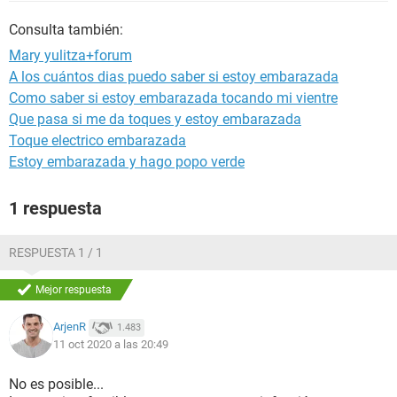
Consulta también:
Mary yulitza+forum
A los cuántos dias puedo saber si estoy embarazada
Como saber si estoy embarazada tocando mi vientre
Que pasa si me da toques y estoy embarazada
Toque electrico embarazada
Estoy embarazada y hago popo verde
1 respuesta
RESPUESTA 1 / 1
Mejor respuesta
ArjenR
1.483
11 oct 2020 a las 20:49
No es posible...