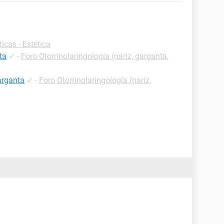
icas - Estética
ta
✓
-
Foro Otorrinolaringología (nariz, garganta,
arganta
✓
-
Foro Otorrinolaringología (nariz,