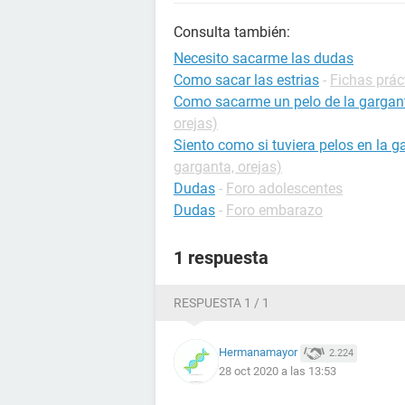
Consulta también:
Necesito sacarme las dudas
Como sacar las estrias
-
Fichas práct
Como sacarme un pelo de la gargan
orejas)
Siento como si tuviera pelos en la g
garganta, orejas)
Dudas
-
Foro adolescentes
Dudas
-
Foro embarazo
1 respuesta
RESPUESTA 1 / 1
Hermanamayor
2.224
28 oct 2020 a las 13:53