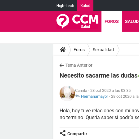
High-Tech
Salud
FOROS
SALUD
Foros
Sexualidad
Tema Anterior
Necesito sacarme las dudas
Camila
- 28 oct 2020 a las 03:35
Hermanamayor
-
28 oct 2020 a l
Hola, hoy tuve relaciones con mí nov
no termino .Quería saber si podría 
Compartir