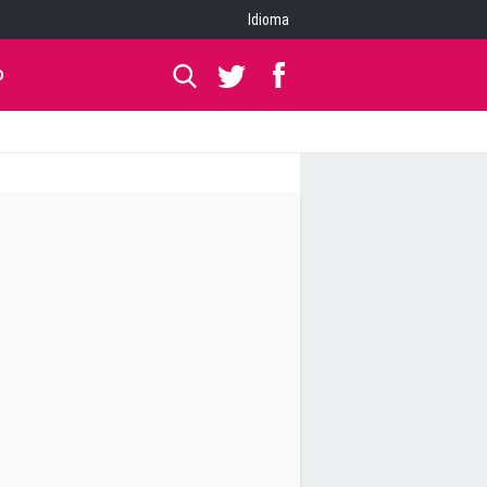
Idioma
O