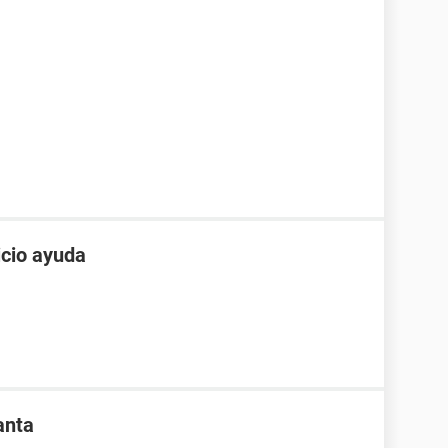
icio ayuda
anta