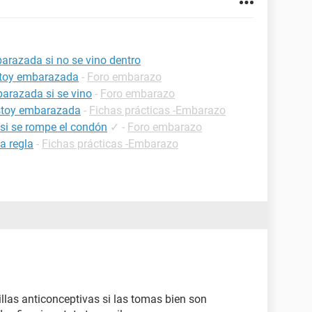
arazada si no se vino dentro
estoy embarazada
-
Foro embarazo
arazada si se vino
-
Foro embarazo
estoy embarazada
-
Fichas prácticas -Embarazo
si se rompe el condón
✓
-
Foro embarazo
a regla
-
Fichas prácticas -Embarazo
llas anticonceptivas si las tomas bien son