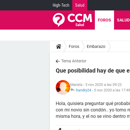
High-Tech
Salud
FOROS
SALUD
Foros
Embarazo
Tema Anterior
Que posibilidad hay de que 
Mariela
- 5 nov 2020 a las 09:23
Sandry24
-
5 nov 2020 a las 17:4
Hola, quisiera preguntar qué probab
con mi novio sin condón.. yo tomo mi
misma hora, y el no se vino dentro 