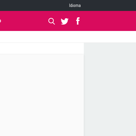
Idioma
O