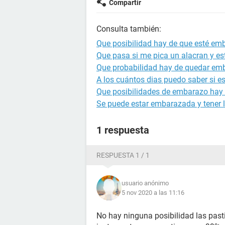
Compartir
Consulta también:
Que posibilidad hay de que esté emb
Que pasa si me pica un alacran y 
Que probabilidad hay de quedar emb
A los cuántos dias puedo saber si 
Que posibilidades de embarazo hay 
Se puede estar embarazada y tener l
1 respuesta
RESPUESTA 1 / 1
usuario anónimo
5 nov 2020 a las 11:16
No hay ninguna posibilidad las pasti