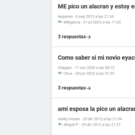
ME pico un alacran y estoy
lesperan
-
6 sep 2012 a las 21:34
Miligarcia
-
31 jul 2023 a las 11:02
3 respuestas
Como saber si mi novio eyac
Chappis
-
11 nov 2020 a las 08:12
Chus
-
30 jun 2023 a las 01:20
3 respuestas
ami esposa la pico un alacr
melky moran
-
25 dic 2012 a las 21:04
Abigail P.
-
25 dic 2012 a las 21:37