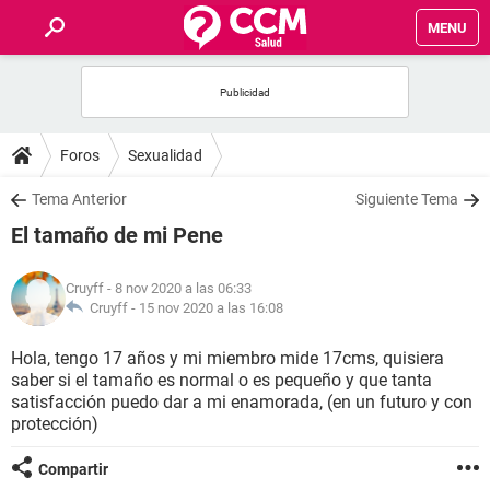
MENU
INICIO
FOROS
Foros
Sexualidad
SALUD
Tema Anterior
Siguiente Tema
El tamaño de mi Pene
FAMILIA
Cruyff
- 8 nov 2020 a las 06:33
NUTRICIÓN
Cruyff -
15 nov 2020 a las 16:08
Hola, tengo 17 años y mi miembro mide 17cms, quisiera
BIENESTAR
saber si el tamaño es normal o es pequeño y que tanta
satisfacción puedo dar a mi enamorada, (en un futuro y con
SEXUALIDAD
protección)
Compartir
GLOSARIO