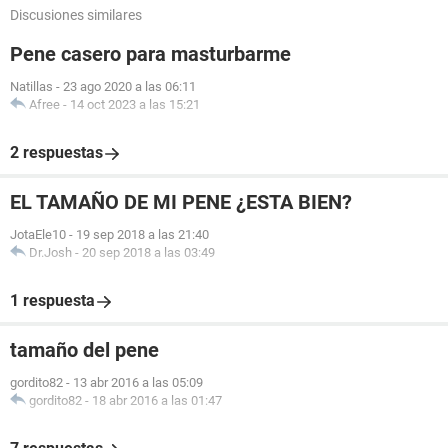
Discusiones similares
Pene casero para masturbarme
Natillas
-
23 ago 2020 a las 06:11
Afree
-
14 oct 2023 a las 15:21
2 respuestas
EL TAMAÑO DE MI PENE ¿ESTA BIEN?
JotaEle10
-
19 sep 2018 a las 21:40
Dr.Josh
-
20 sep 2018 a las 03:49
1 respuesta
tamaño del pene
gordito82
-
13 abr 2016 a las 05:09
gordito82
-
18 abr 2016 a las 01:47