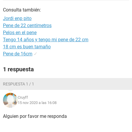
Consulta también:
Jordi enp pito
Pene de 22 centímetros
Pelos en el pene
Tengo 14 años y tengo mi pene de 22 cm
18 cm es buen tamaño
Pene de 16cm
✓
1 respuesta
RESPUESTA 1 / 1
Cruyff
15 nov 2020 a las 16:08
Alguien por favor me responda