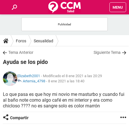
MENU
INICIO
FOROS
Foros
Sexualidad
SALUD
Tema Anterior
Siguiente Tema
Ayuda se los pido
FAMILIA
Elizabeth2001
- Modificado el 8 ene 2021 a las 20:29
NUTRICIÓN
Artemia_4798
-
8 ene 2021 a las 18:40
Lo que pasa es que hoy mi novio me masturbo y cuando fui
BIENESTAR
al baño note como algo café en mi interior y era como
chicloso ???? no es sangre solo es color marrón
SEXUALIDAD
Compartir
GLOSARIO