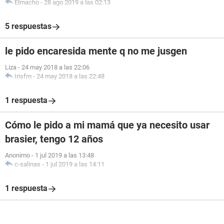
Elmacho
-
28 ago 2019 a las 02:13
5 respuestas
le pido encaresida mente q no me jusgen
Liza
-
24 may 2018 a las 22:06
Irisfm
-
24 may 2018 a las 22:48
1 respuesta
Cómo le pido a mi mamá que ya necesito usar
brasier, tengo 12 años
Anonimo
-
1 jul 2019 a las 13:48
c-salinas
-
1 jul 2019 a las 14:11
1 respuesta