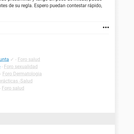
tes de su regla. Espero puedan contestar rápido,
punta
✓
-
Foro salud
e
-
Foro sexualidad
-
Foro Dermatologia
prácticas -Salud
-
Foro salud