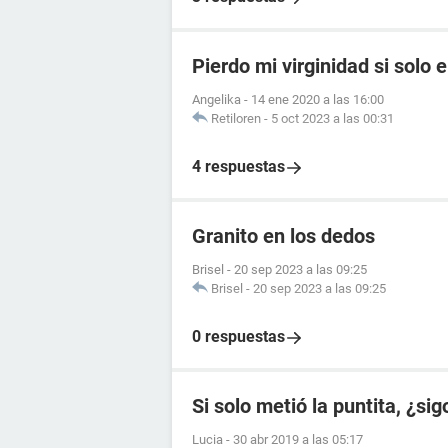
Pierdo mi virginidad si solo e
Angelika
-
14 ene 2020 a las 16:00
Retiloren
-
5 oct 2023 a las 00:31
4 respuestas
Granito en los dedos
Brisel
-
20 sep 2023 a las 09:25
Brisel
-
20 sep 2023 a las 09:25
0 respuestas
Si solo metió la puntita, ¿si
Lucia
-
30 abr 2019 a las 05:17