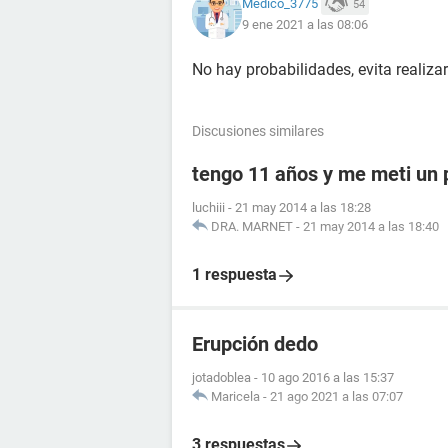
Medico_3775
54
9 ene 2021 a las 08:06
No hay probabilidades, evita realiza
Discusiones similares
tengo 11 años y me meti un 
luchiii
-
21 may 2014 a las 18:28
DRA. MARNET
-
21 may 2014 a las 18:40
1 respuesta
Erupción dedo
jotadoblea
-
10 ago 2016 a las 15:37
Maricela
-
21 ago 2021 a las 07:07
3 respuestas