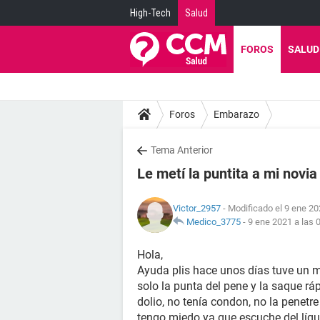
High-Tech
Salud
FOROS
SALUD
Foros
Embarazo
Tema Anterior
Le metí la puntita a mi novi
Victor_2957
- Modificado el 9 ene 20
Medico_3775
-
9 ene 2021 a las 
Hola,
Ayuda plis hace unos días tuve un m
solo la punta del pene y la saque rá
dolio, no tenía condon, no la penetr
tengo miedo ya que escuche del líq