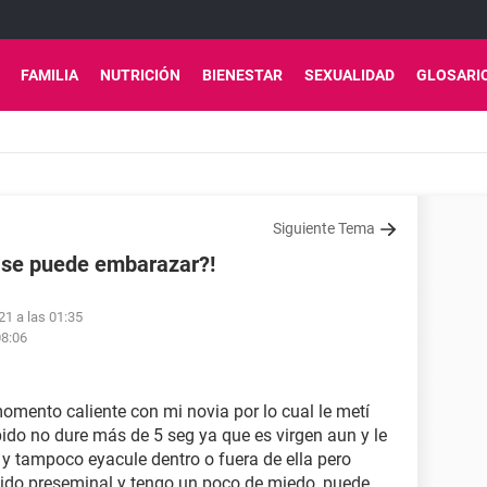
FAMILIA
NUTRICIÓN
BIENESTAR
SEXUALIDAD
GLOSARI
Siguiente Tema
a se puede embarazar?!
21 a las 01:35
08:06
omento caliente con mi novia por lo cual le metí
pido no dure más de 5 seg ya que es virgen aun y le
e y tampoco eyacule dentro o fuera de ella pero
uido preseminal y tengo un poco de miedo, puede