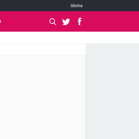
Idioma
O