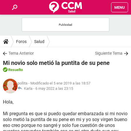
MENU
INICIO
FOROS
Foros
Salud
SALUD
Tema Anterior
Siguiente Tema
Mi novio solo metió la puntita de su pene
FAMILIA
Resuelto
NUTRICIÓN
pollita
- Modificado el 5 ene 2019 a las 18:57
Karla -
6 may 2022 a las 23:15
BIENESTAR
Hola,
SEXUALIDAD
Mi pregunta es que si puedo quedar embarazada si mi novio
solo metió la puntita de su pene en mi y yo soy virgen bueno
eso creo porque no sangré y solo fue cuestión de unos
GLOSARIO