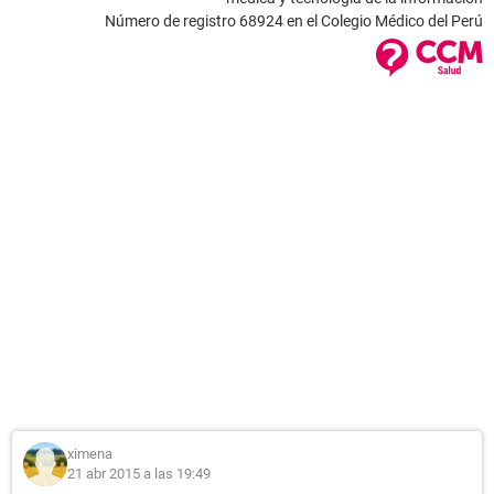
Número de registro 68924 en el Colegio Médico del Perú
ximena
21 abr 2015 a las 19:49