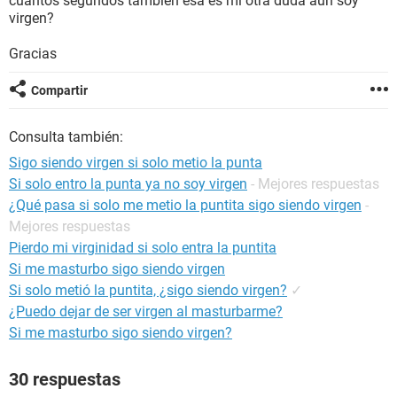
cuantos segundos también esa es mi otra duda aun soy
virgen?
Gracias
Compartir
Consulta también:
Sigo siendo virgen si solo metio la punta
Si solo entro la punta ya no soy virgen
- Mejores respuestas
¿Qué pasa si solo me metio la puntita sigo siendo virgen
-
Mejores respuestas
Pierdo mi virginidad si solo entra la puntita
Si me masturbo sigo siendo virgen
Si solo metió la puntita, ¿sigo siendo virgen?
✓
¿Puedo dejar de ser virgen al masturbarme?
Si me masturbo sigo siendo virgen?
30 respuestas