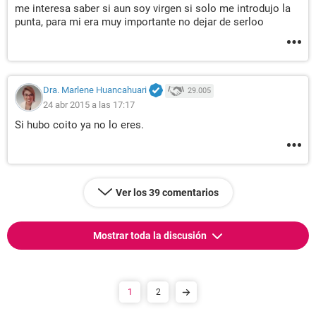
me interesa saber si aun soy virgen si solo me introdujo la
punta, para mi era muy importante no dejar de serloo
Dra. Marlene Huancahuari
29.005
24 abr 2015 a las 17:17
Si hubo coito ya no lo eres.
Ver los 39 comentarios
Mostrar toda la discusión
1
2