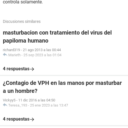
controla solamente.
Discusiones similares
masturbacion con tratamiento del virus del
papiloma humano
richard319
-
21 ago 2013 a las 00:44
Marieth
-
25 sep 2023 a las 01:04
4 respuestas
¿Contagio de VPH en las manos por masturbar
a un hombre?
Vickyy5
-
11 dic 2016 a las 04:50
Teresa_193
-
25 ene 2023 a las 13:47
4 respuestas