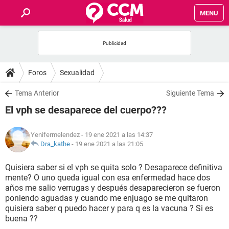
MENU
INICIO
FOROS
Foros
Sexualidad
SALUD
Tema Anterior
Siguiente Tema
El vph se desaparece del cuerpo???
FAMILIA
Yenifermelendez
- 19 ene 2021 a las 14:37
NUTRICIÓN
Dra_kathe
-
19 ene 2021 a las 21:05
Quisiera saber si el vph se quita solo ? Desaparece definitiva
BIENESTAR
mente? O uno queda igual con esa enfermedad hace dos
años me salio verrugas y después desaparecieron se fueron
SEXUALIDAD
poniendo aguadas y cuando me enjuago se me quitaron
quisiera saber q puedo hacer y para q es la vacuna ? Si es
buena ??
GLOSARIO