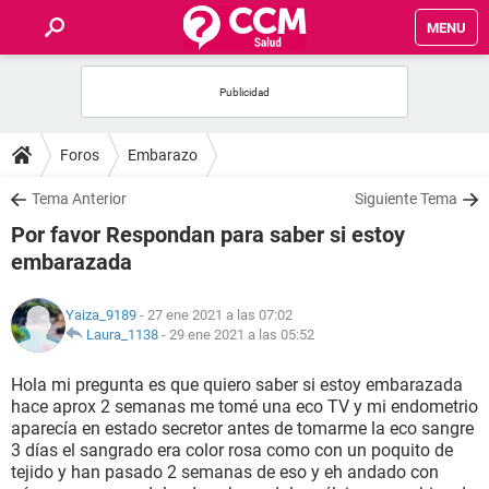
MENU
INICIO
FOROS
Foros
Embarazo
SALUD
Tema Anterior
Siguiente Tema
Por favor Respondan para saber si estoy
FAMILIA
embarazada
NUTRICIÓN
Yaiza_9189
- 27 ene 2021 a las 07:02
Laura_1138
-
29 ene 2021 a las 05:52
BIENESTAR
Hola mi pregunta es que quiero saber si estoy embarazada
hace aprox 2 semanas me tomé una eco TV y mi endometrio
SEXUALIDAD
aparecía en estado secretor antes de tomarme la eco sangre
3 días el sangrado era color rosa como con un poquito de
tejido y han pasado 2 semanas de eso y eh andado con
GLOSARIO