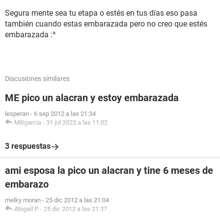
Segura mente sea tu etapa o estés en tus días eso pasa
también cuando estas embarazada pero no creo que estés
embarazada :^
Discusiones similares
ME pico un alacran y estoy embarazada
lesperan
-
6 sep 2012 a las 21:34
Miligarcia
-
31 jul 2023 a las 11:02
3 respuestas
ami esposa la pico un alacran y tine 6 meses de
embarazo
melky moran
-
25 dic 2012 a las 21:04
Abigail P.
-
25 dic 2012 a las 21:37