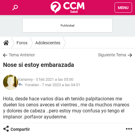
MENU
INICIO
FOROS
Foros
Adolescentes
SALUD
Tema Anterior
Siguiente Tema
Nose si estoy embarazada
FAMILIA
Karianny
- 5 feb 2021 a las 05:00
NUTRICIÓN
Yonatan -
7 mar 2023 a las 04:51
Hola, desde hace varios días eh tenido palpitaciones me
BIENESTAR
duelen los cenos aveces el vientres , me da muchos mareos
y dolores de cabeza ..pero estoy muy confusa yo tengo el
SEXUALIDAD
implanor .porfavor ayudenme.
Compartir
GLOSARIO