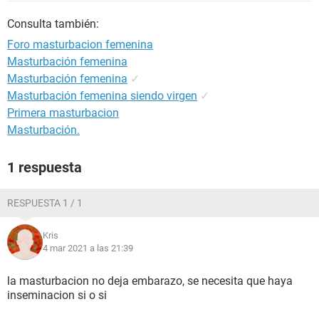
Consulta también:
Foro masturbacion femenina
Masturbación femenina
Masturbación femenina
✓
Masturbación femenina siendo virgen
✓
Primera masturbacion
Masturbación.
1 respuesta
RESPUESTA 1 / 1
Kris
4 mar 2021 a las 21:39
la masturbacion no deja embarazo, se necesita que haya
inseminacion si o si