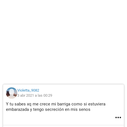
Violetta_9082
3 abr 2021 a las 00:29
Y tu sabes xq me crece mi barriga como si estuviera
embarazada y tengo secreción en mis senos