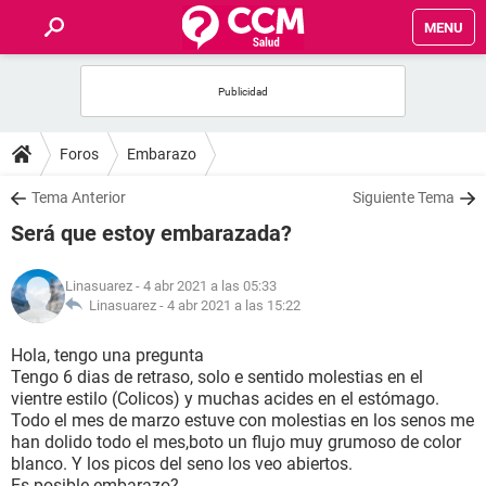
MENU
INICIO
FOROS
Foros
Embarazo
SALUD
Tema Anterior
Siguiente Tema
Será que estoy embarazada?
FAMILIA
Linasuarez
- 4 abr 2021 a las 05:33
NUTRICIÓN
Linasuarez -
4 abr 2021 a las 15:22
Hola, tengo una pregunta
BIENESTAR
Tengo 6 dias de retraso, solo e sentido molestias en el
vientre estilo (Colicos) y muchas acides en el estómago.
SEXUALIDAD
Todo el mes de marzo estuve con molestias en los senos me
han dolido todo el mes,boto un flujo muy grumoso de color
blanco. Y los picos del seno los veo abiertos.
GLOSARIO
Es posible embarazo?