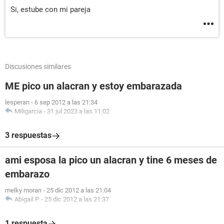
Si, estube con mi pareja
Discusiones similares
ME pico un alacran y estoy embarazada
lesperan
-
6 sep 2012 a las 21:34
Miligarcia
-
31 jul 2023 a las 11:02
3 respuestas
ami esposa la pico un alacran y tine 6 meses de
embarazo
melky moran
-
25 dic 2012 a las 21:04
Abigail P.
-
25 dic 2012 a las 21:37
1 respuesta