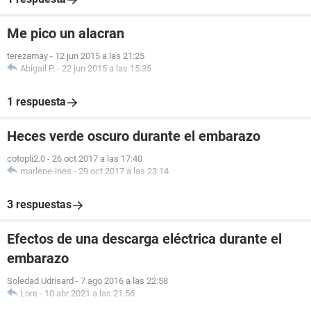
Me pico un alacran
terezamay
-
12 jun 2015 a las 21:25
Abigail P.
-
22 jun 2015 a las 15:35
1 respuesta
Heces verde oscuro durante el embarazo
cotopli2.0
-
26 oct 2017 a las 17:40
marlene-ines
-
29 oct 2017 a las 23:14
3 respuestas
Efectos de una descarga eléctrica durante el
embarazo
Soledad Udrisard
-
7 ago 2016 a las 22:58
Lore
-
10 abr 2021 a las 21:56