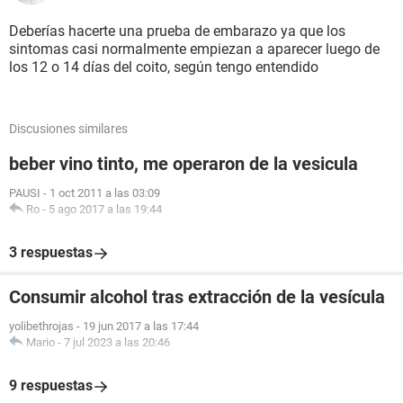
Deberías hacerte una prueba de embarazo ya que los
sintomas casi normalmente empiezan a aparecer luego de
los 12 o 14 días del coito, según tengo entendido
Discusiones similares
beber vino tinto, me operaron de la vesicula
PAUSI
-
1 oct 2011 a las 03:09
Ro
-
5 ago 2017 a las 19:44
3 respuestas
Consumir alcohol tras extracción de la vesícula
yolibethrojas
-
19 jun 2017 a las 17:44
Mario
-
7 jul 2023 a las 20:46
9 respuestas