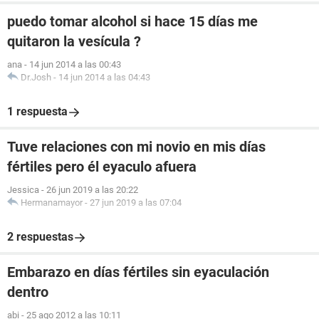
puedo tomar alcohol si hace 15 días me
quitaron la vesícula ?
ana
-
14 jun 2014 a las 00:43
Dr.Josh
-
14 jun 2014 a las 04:43
1 respuesta
Tuve relaciones con mi novio en mis días
fértiles pero él eyaculo afuera
Jessica
-
26 jun 2019 a las 20:22
Hermanamayor
-
27 jun 2019 a las 07:04
2 respuestas
Embarazo en días fértiles sin eyaculación
dentro
abi
-
25 ago 2012 a las 10:11