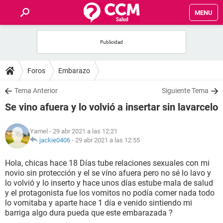
MENU
INICIO
FOROS
Foros
Embarazo
SALUD
Tema Anterior
Siguiente Tema
Se vino afuera y lo volvió a insertar sin lavarcelo
FAMILIA
Yamel
- 29 abr 2021 a las 12:21
NUTRICIÓN
jackie0406
-
29 abr 2021 a las 12:55
Hola, chicas hace 18 Días tube relaciones sexuales con mi
BIENESTAR
novio sin protección y el se víno afuera pero no sé lo lavo y
lo volvió y lo inserto y hace unos días estube mala de salud
SEXUALIDAD
y el protagonista fue los vomitos no podía comer nada todo
lo vomitaba y aparte hace 1 día e venido sintiendo mi
barriga algo dura pueda que este embarazada ?
GLOSARIO