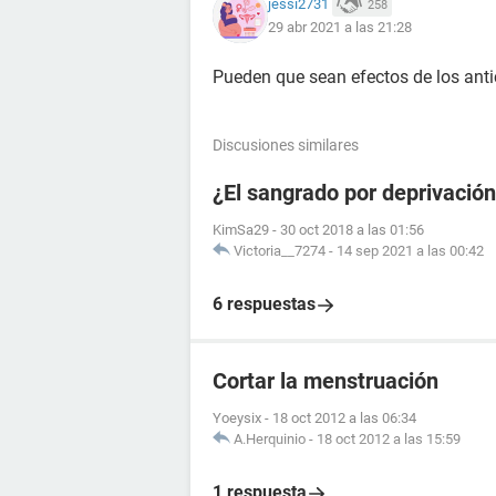
jessi2731
258
29 abr 2021 a las 21:28
Pueden que sean efectos de los anti
Discusiones similares
¿El sangrado por deprivació
KimSa29
-
30 oct 2018 a las 01:56
Victoria__7274
-
14 sep 2021 a las 00:42
6 respuestas
Cortar la menstruación
Yoeysix
-
18 oct 2012 a las 06:34
A.Herquinio
-
18 oct 2012 a las 15:59
1 respuesta