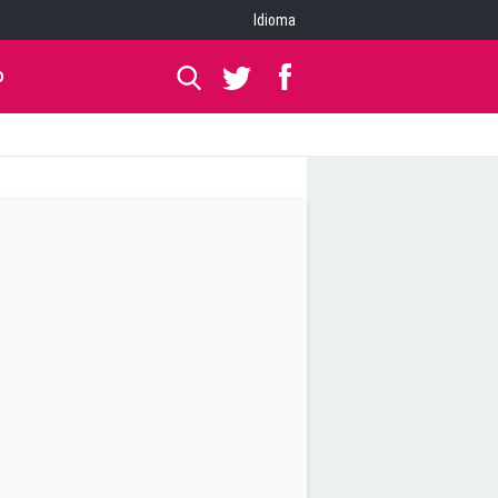
Idioma
O