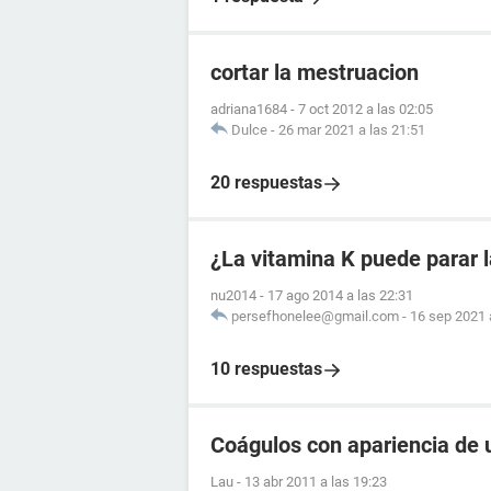
cortar la mestruacion
adriana1684
-
7 oct 2012 a las 02:05
Dulce
-
26 mar 2021 a las 21:51
20 respuestas
¿La vitamina K puede parar 
nu2014
-
17 ago 2014 a las 22:31
persefhonelee@gmail.com
-
16 sep 2021 
10 respuestas
Coágulos con apariencia de 
Lau
-
13 abr 2011 a las 19:23