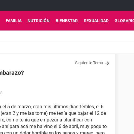
FAMILIA
NUTRICIÓN
BIENESTAR
SEXUALIDAD
GLOSARI
Siguiente Tema
embarazo?
28
 el 5 de marzo, eran mis últimos días fértiles, el 6
e (eran 2 y me las tome) me tenía que bajar el 12 de
e, como tenía que empezar a planificar con
 ahí para acá me ha vino el 6 de abril, muy poquito
s con un dolor horrible en los senos y mareo, pero