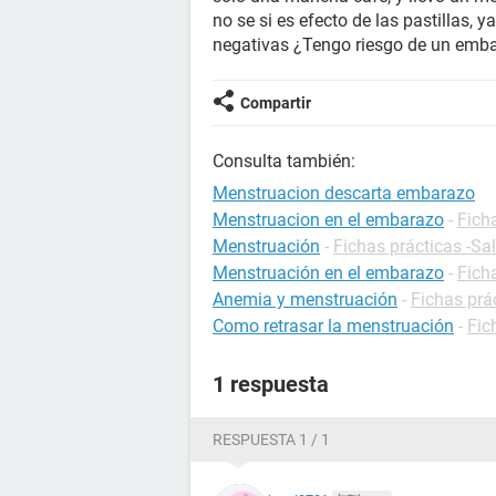
no se si es efecto de las pastillas,
negativas ¿Tengo riesgo de un emb
Compartir
Consulta también:
Menstruacion descarta embarazo
Menstruacion en el embarazo
-
Fich
Menstruación
-
Fichas prácticas -Sa
Menstruación en el embarazo
-
Fich
Anemia y menstruación
-
Fichas prác
Como retrasar la menstruación
-
Fic
1 respuesta
RESPUESTA 1 / 1