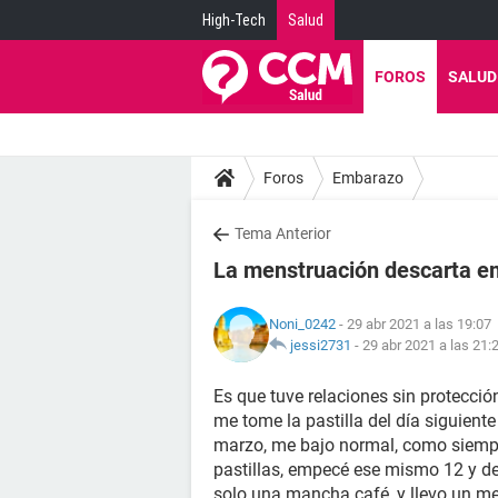
High-Tech
Salud
FOROS
SALUD
Foros
Embarazo
Tema Anterior
La menstruación descarta 
Noni_0242
- 29 abr 2021 a las 19:07
jessi2731
-
29 abr 2021 a las 21:
Es que tuve relaciones sin protección
me tome la pastilla del día siguient
marzo, me bajo normal, como siempr
pastillas, empecé ese mismo 12 y de
solo una mancha café, y llevo un me