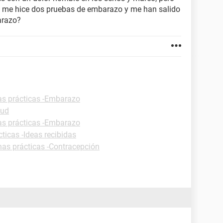
 ya me hice dos pruebas de embarazo y me han salido
arazo?
as prácticas -Embarazo
lud
as prácticas -Embarazo
ticas -Ideas recibidas
has prácticas -Contracepción