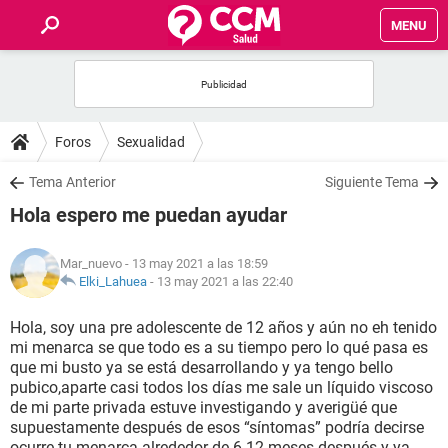
MENU
INICIO
FOROS
Foros
Sexualidad
SALUD
Tema Anterior
Siguiente Tema
Hola espero me puedan ayudar
FAMILIA
Mar_nuevo
- 13 may 2021 a las 18:59
NUTRICIÓN
Elki_Lahuea
-
13 may 2021 a las 22:40
Hola, soy una pre adolescente de 12 años y aún no eh tenido
BIENESTAR
mi menarca se que todo es a su tiempo pero lo qué pasa es
que mi busto ya se está desarrollando y ya tengo bello
SEXUALIDAD
pubico,aparte casi todos los días me sale un líquido viscoso
de mi parte privada estuve investigando y averigüé que
supuestamente después de esos “síntomas” podría decirse
GLOSARIO
ocurre tu menarca alrededor de 6-12 meses después y ya