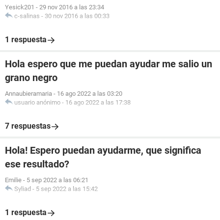
Yesick201
-
29 nov 2016 a las 23:34
c-salinas
-
30 nov 2016 a las 00:33
1 respuesta
Hola espero que me puedan ayudar me salio un
grano negro
Annaubieramaria
-
16 ago 2022 a las 03:20
usuario anónimo
-
16 ago 2022 a las 17:38
7 respuestas
Hola! Espero puedan ayudarme, que significa
ese resultado?
Emilie
-
5 sep 2022 a las 06:21
Syliad
-
5 sep 2022 a las 15:42
1 respuesta