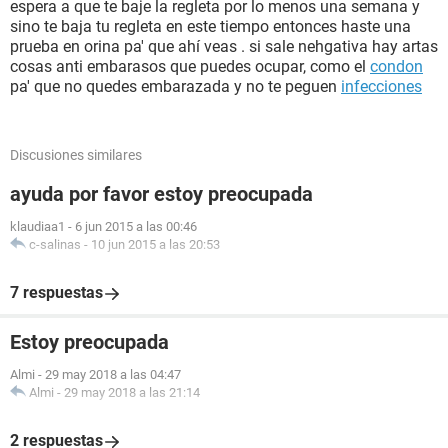
espera a que te baje la regleta por lo menos una semana y
sino te baja tu regleta en este tiempo entonces haste una
prueba en orina pa' que ahí veas . si sale nehgativa hay artas
cosas anti embarasos que puedes ocupar, como el
condon
pa' que no quedes embarazada y no te peguen
infecciones
Discusiones similares
ayuda por favor estoy preocupada
klaudiaa1
-
6 jun 2015 a las 00:46
c-salinas
-
10 jun 2015 a las 20:53
7 respuestas
Estoy preocupada
Almi
-
29 may 2018 a las 04:47
Almi
-
29 may 2018 a las 21:14
2 respuestas