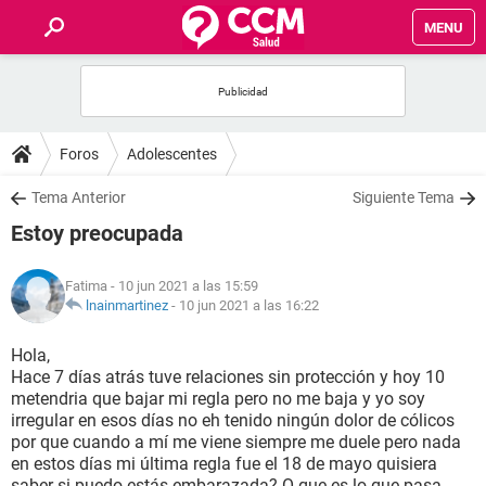
MENU
INICIO
FOROS
Foros
Adolescentes
SALUD
Tema Anterior
Siguiente Tema
Estoy preocupada
FAMILIA
Fatima
- 10 jun 2021 a las 15:59
NUTRICIÓN
lnainmartinez
-
10 jun 2021 a las 16:22
Hola,
BIENESTAR
Hace 7 días atrás tuve relaciones sin protección y hoy 10
metendria que bajar mi regla pero no me baja y yo soy
SEXUALIDAD
irregular en esos días no eh tenido ningún dolor de cólicos
por que cuando a mí me viene siempre me duele pero nada
en estos días mi última regla fue el 18 de mayo quisiera
GLOSARIO
saber si puedo estás embarazada? O que es lo que pasa