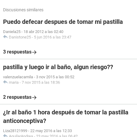
Discusiones similares
Puedo defecar despues de tomar mi pastilla
Daniela25
-
18 abr 2012 a las 02:40
Danistone25
-
5 jun 2016 a las 23:47
3 respuestas
pastilla y luego ir al baño, algun riesgo??
valenzuelacamila
-
3 nov 2015 a las 00:52
maria
-
7 nov 2015 a las 18:36
2 respuestas
¿Ir al baño 1 hora después de tomar la pastilla
anticonceptiva?
Liza28121999
-
22 may 2016 a las 12:33
AguilarAndrea
-
23 may 2016 a las 06:42