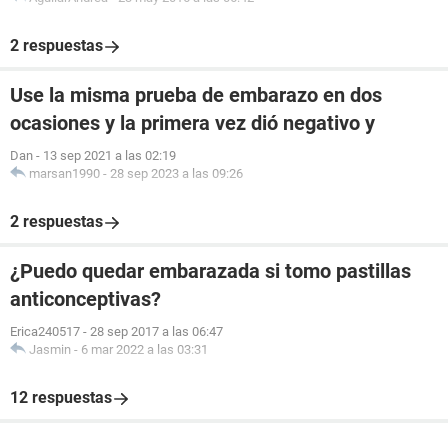
2 respuestas
Use la misma prueba de embarazo en dos
ocasiones y la primera vez dió negativo y
Dan
-
13 sep 2021 a las 02:19
marsan1990
-
28 sep 2023 a las 09:26
2 respuestas
¿Puedo quedar embarazada si tomo pastillas
anticonceptivas?
Erica240517
-
28 sep 2017 a las 06:47
Jasmin
-
6 mar 2022 a las 03:31
12 respuestas