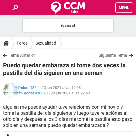
MENU
INICIO
FOROS
Foros
Sexualidad
SALUD
Tema Anterior
Siguiente Tema
Puedo quedar embaraza si tome dos veces la
FAMILIA
pastilla del día siguien en una seman
NUTRICIÓN
Dulce_1824
- 20 jun 2021 a las 19:03
gonzalez6693
-
20 jun 2021 a las 22:40
BIENESTAR
alguien me puede ayudar tuve relaciones con mi novio y
tome la pastilla del día siguiente y luego tuve relaciónes al
SEXUALIDAD
otro día y después a los 3 días me tomé la pastilla esto paso
solo en una semana puedo quedar embarazada ?
GLOSARIO