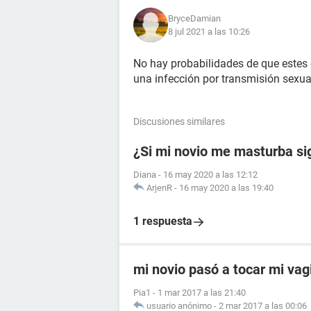
BryceDamian
8 jul 2021 a las 10:26
No hay probabilidades de que estes 
una infección por transmisión sexua
Discusiones similares
¿Si mi novio me masturba si
Diana
-
16 may 2020 a las 12:12
ArjenR
-
16 may 2020 a las 19:40
1 respuesta
mi novio pasó a tocar mi vag
Pia1
-
1 mar 2017 a las 21:40
usuario anónimo
-
2 mar 2017 a las 00:06