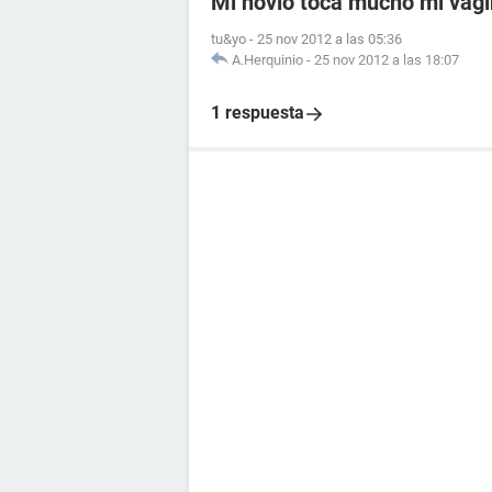
Mi novio toca mucho mi vagi
tu&yo
-
25 nov 2012 a las 05:36
A.Herquinio
-
25 nov 2012 a las 18:07
1 respuesta