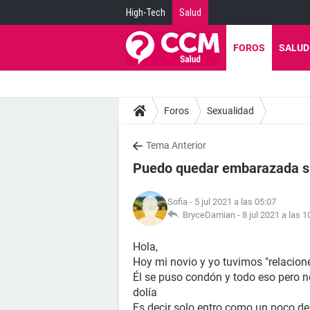
High-Tech
Salud
FOROS
SALUD
Foros
Sexualidad
Tema Anterior
Puedo quedar embarazada si 
Sofia
- 5 jul 2021 a las 05:07
BryceDamian -
8 jul 2021 a las 1
Hola,
Hoy mi novio y yo tuvimos "relacio
Él se puso condón y todo eso pero n
dolía
Es decir solo entro como un poco de 