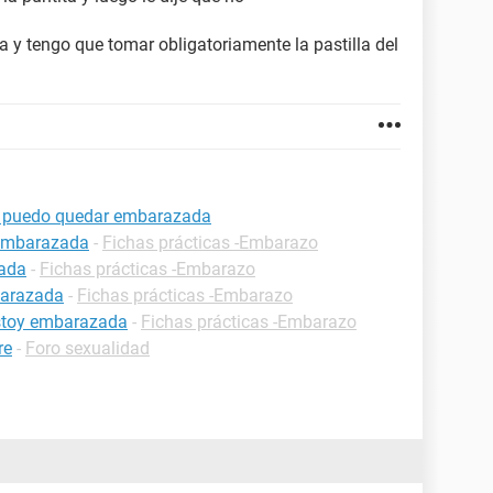
y tengo que tomar obligatoriamente la pastilla del
ta puedo quedar embarazada
 embarazada
-
Fichas prácticas -Embarazo
zada
-
Fichas prácticas -Embarazo
barazada
-
Fichas prácticas -Embarazo
estoy embarazada
-
Fichas prácticas -Embarazo
re
-
Foro sexualidad