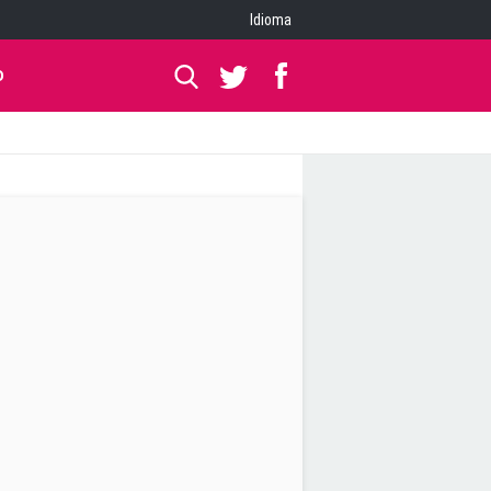
Idioma
O