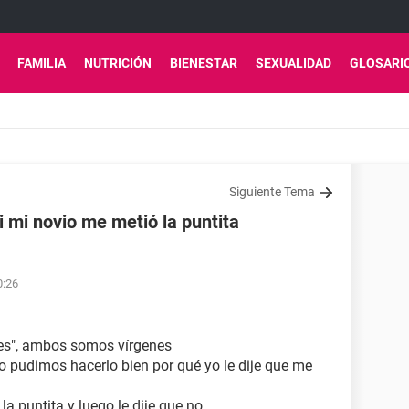
FAMILIA
NUTRICIÓN
BIENESTAR
SEXUALIDAD
GLOSARI
Siguiente Tema
mi novio me metió la puntita
0:26
nes", ambos somos vírgenes
o pudimos hacerlo bien por qué yo le dije que me
la puntita y luego le dije que no