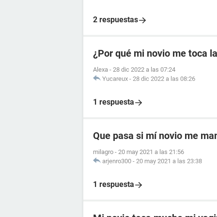
2 respuestas
¿Por qué mi novio me toca la
Alexa
-
28 dic 2022 a las 07:24
Yucareux
-
28 dic 2022 a las 08:26
1 respuesta
Que pasa si mí novio me ma
milagro
-
20 may 2021 a las 21:56
arjenro300
-
20 may 2021 a las 23:38
1 respuesta