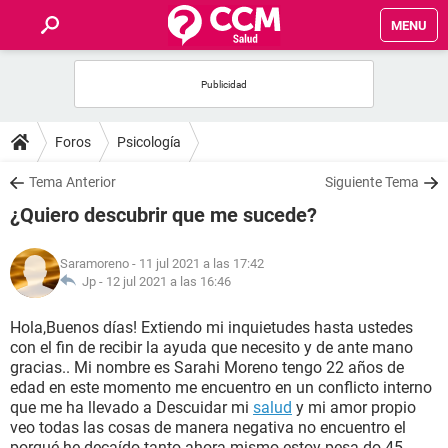
MENU
INICIO
FOROS
Foros
Psicología
SALUD
Tema Anterior
Siguiente Tema
¿Quiero descubrir que me sucede?
FAMILIA
Saramoreno
- 11 jul 2021 a las 17:42
NUTRICIÓN
Jp -
12 jul 2021 a las 16:46
Hola,Buenos días! Extiendo mi inquietudes hasta ustedes
BIENESTAR
con el fin de recibir la ayuda que necesito y de ante mano
gracias.. Mi nombre es Sarahi Moreno tengo 22 años de
SEXUALIDAD
edad en este momento me encuentro en un conflicto interno
que me ha llevado a Descuidar mi
salud
y mi amor propio
veo todas las cosas de manera negativa no encuentro el
GLOSARIO
porqué he decaído tanto ahora mismo estoy pesa do 45