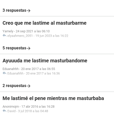
3 respuestas
Creo que me lastime al masturbarme
Yamely
-
24 sep 2021 a las 06:10
elyaahmero_2051
-
19 jun 2023 a las 16:22
5 respuestas
Ayuuuda me lastime masturbandome
Eduanahhh
-
20 ene 2017 a las 06:55
Eduanahhh
-
20 ene 2017 a las 16:36
2 respuestas
Me lastimé el pene mientras me masturbaba
Anonimojm
-
17 abr 2016 a las 16:28
David
-
3 jul 2018 a las 04:48