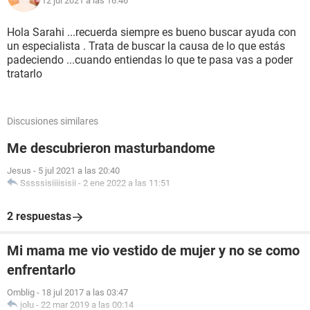
12 jul 2021 a las 16:46
Hola Sarahi ...recuerda siempre es bueno buscar ayuda con
un especialista . Trata de buscar la causa de lo que estás
padeciendo ...cuando entiendas lo que te pasa vas a poder
tratarlo
Discusiones similares
Me descubrieron masturbandome
Jesus
-
5 jul 2021 a las 20:40
Sssssisiiiisisii
-
2 ene 2022 a las 11:51
2 respuestas
Mi mama me vio vestido de mujer y no se como
enfrentarlo
Omblig
-
18 jul 2017 a las 03:47
jolu
-
22 mar 2019 a las 00:14