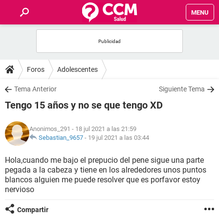
MENU
INICIO
FOROS
Foros
Adolescentes
SALUD
Tema Anterior
Siguiente Tema
Tengo 15 años y no se que tengo XD
FAMILIA
Anonimos_291
- 18 jul 2021 a las 21:59
NUTRICIÓN
Sebastian_9657
-
19 jul 2021 a las 03:44
Hola,cuando me bajo el prepucio del pene sigue una parte
BIENESTAR
pegada a la cabeza y tiene en los alrededores unos puntos
blancos alguien me puede resolver que es porfavor estoy
SEXUALIDAD
nervioso
Compartir
GLOSARIO