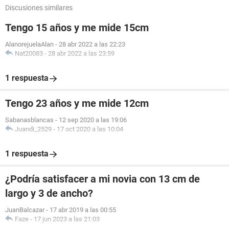
Discusiones similares
Tengo 15 años y me mide 15cm
AlanorejuelaAlan
-
28 abr 2022 a las 22:23
Nat20083
-
28 abr 2022 a las 23:59
1 respuesta
Tengo 23 años y me mide 12cm
Sabanasblancas
-
12 sep 2020 a las 19:06
Juandi_2529
-
17 oct 2020 a las 10:04
1 respuesta
¿Podría satisfacer a mi novia con 13 cm de
largo y 3 de ancho?
JuanBalcazar
-
17 abr 2019 a las 00:55
Faze
-
17 jun 2023 a las 21:03