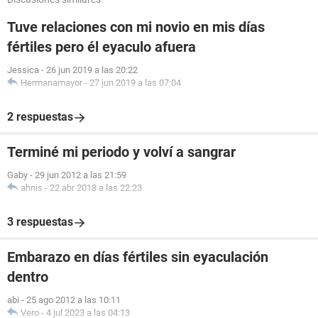
Tuve relaciones con mi novio en mis días
fértiles pero él eyaculo afuera
Jessica
-
26 jun 2019 a las 20:22
Hermanamayor
-
27 jun 2019 a las 07:04
2 respuestas
Terminé mi periodo y volví a sangrar
Gaby
-
29 jun 2012 a las 21:59
ahnis
-
22 abr 2018 a las 22:23
3 respuestas
Embarazo en días fértiles sin eyaculación
dentro
abi
-
25 ago 2012 a las 10:11
Vero
-
4 jul 2023 a las 04:13