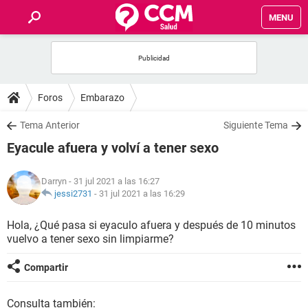
MENU
INICIO
FOROS
Foros
Embarazo
SALUD
Tema Anterior
Siguiente Tema
Eyacule afuera y volví a tener sexo
FAMILIA
Darryn
- 31 jul 2021 a las 16:27
NUTRICIÓN
jessi2731
-
31 jul 2021 a las 16:29
Hola, ¿Qué pasa si eyaculo afuera y después de 10 minutos
BIENESTAR
vuelvo a tener sexo sin limpiarme?
SEXUALIDAD
Compartir
GLOSARIO
Consulta también: