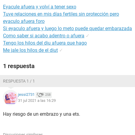
Eyacule afuera y volví a tener sexo
Tuve relaciones en mis días fertiles sin protección pero
eyaculo afuera foro
Si eyaculo afuera y luego lo meto puede quedar embarazada
Como saber si acabo adentro o afuera
✓
Tengo los hilos del diu afuera que hago
Me jale los hilos de el diut
✓
1 respuesta
RESPUESTA 1 / 1
jessi2731
258
31 jul 2021 a las 16:29
Hay riesgo de un embrazo y una ets.
Discusiones similares