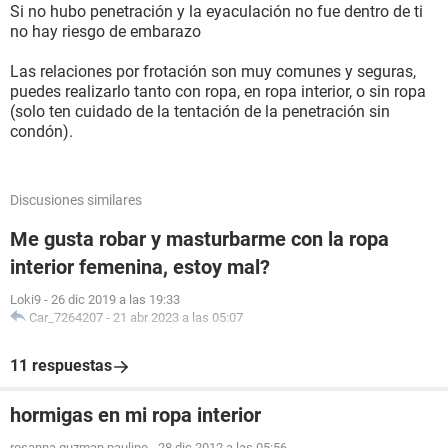
Si no hubo penetración y la eyaculación no fue dentro de ti
no hay riesgo de embarazo
Las relaciones por frotación son muy comunes y seguras,
puedes realizarlo tanto con ropa, en ropa interior, o sin ropa
(solo ten cuidado de la tentación de la penetración sin
condón).
Discusiones similares
Me gusta robar y masturbarme con la ropa
interior femenina, estoy mal?
Loki9
-
26 dic 2019 a las 19:33
Car_7264207
-
21 abr 2023 a las 05:07
11 respuestas
hormigas en mi ropa interior
rosanna guzman paulino
-
28 dic 2012 a las 05:56