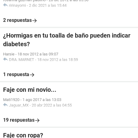
ririnayomi
-
2 dic 2021 a las 15:44
2 respuestas
¿Hormigas en tu toalla de baño pueden indicar
diabetes?
Harsie
-
18 nov 2012 a las 09:07
DRA. MARNET
-
18 nov 2012 a las 18:59
1 respuesta
Faje con mi novio...
Mati1920
-
1 ago 2017 a las 13:03
Jaguar_MX
-
20 abr 2022 a las 04:55
19 respuestas
Faje con ropa?