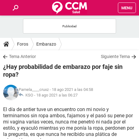
MENU
INICIO
FOROS
Foros
Embarazo
SALUD
Tema Anterior
Siguiente Tema
¿Hay probabilidad de embarazo por faje sin
FAMILIA
ropa?
NUTRICIÓN
Pamela____cruxz
- 18 ago 2021 a las 04:58
KSO -
18 ago 2021 a las 06:27
BIENESTAR
El día de antier tuve un encuentro con mi novio y
terminamos sin ropa ambos, fajamos y el pasó su pene por
SEXUALIDAD
mi vagina varias veces, nunca me penetró ni nada por el
estilo, y eyaculó mientras yo me ponía la ropa, perdonen por
la pregunta, es que nunca he recibido una plática de
GLOSARIO