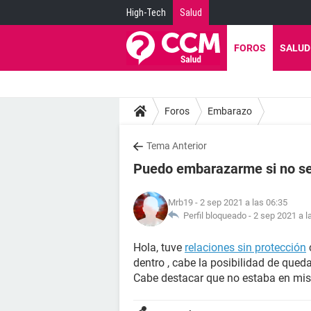
High-Tech
Salud
FOROS
SALUD
Foros
Embarazo
Tema Anterior
Puedo embarazarme si no se
Mrb19
- 2 sep 2021 a las 06:35
Perfil bloqueado -
2 sep 2021 a l
Hola, tuve
relaciones sin protección
dentro , cabe la posibilidad de que
Cabe destacar que no estaba en mis 