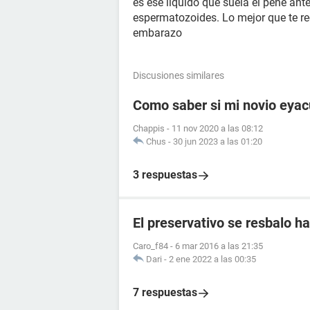
es ese liquido que suela el pene an
espermatozoides. Lo mejor que te re
embarazo
Discusiones similares
Como saber si mi novio eyac
Chappis
-
11 nov 2020 a las 08:12
Chus
-
30 jun 2023 a las 01:20
3 respuestas
El preservativo se resbalo ha
Caro_f84
-
6 mar 2016 a las 21:35
Dari
-
2 ene 2022 a las 00:35
7 respuestas