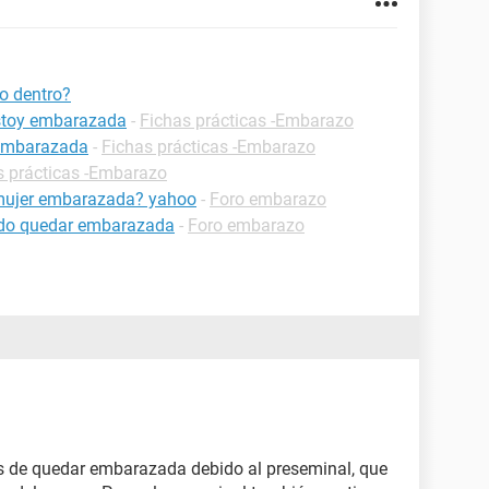
o dentro?
estoy embarazada
-
Fichas prácticas -Embarazo
 embarazada
-
Fichas prácticas -Embarazo
s prácticas -Embarazo
 mujer embarazada? yahoo
-
Foro embarazo
uedo quedar embarazada
-
Foro embarazo
es de quedar embarazada debido al preseminal, que