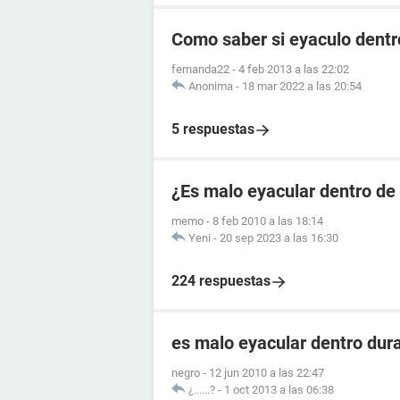
Como saber si eyaculo dentr
fernanda22
-
4 feb 2013 a las 22:02
Anonima
-
18 mar 2022 a las 20:54
5 respuestas
¿Es malo eyacular dentro de
memo
-
8 feb 2010 a las 18:14
Yeni
-
20 sep 2023 a las 16:30
224 respuestas
es malo eyacular dentro dur
negro
-
12 jun 2010 a las 22:47
¿......?
-
1 oct 2013 a las 06:38