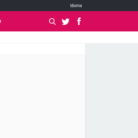
Idioma
O