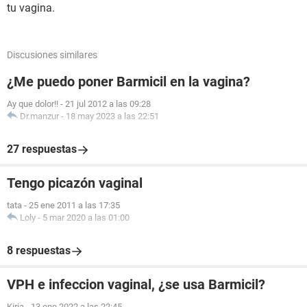
tu vagina.
Discusiones similares
¿Me puedo poner Barmicil en la vagina?
Ay que dolor!!
-
21 jul 2012 a las 09:28
Dr.manzur
-
18 may 2023 a las 22:51
27 respuestas
Tengo picazón vaginal
tata
-
25 ene 2011 a las 17:35
Loly
-
5 mar 2020 a las 01:00
8 respuestas
VPH e infeccion vaginal, ¿se usa Barmicil?
Kiria
-
13 ene 2022 a las 22:45