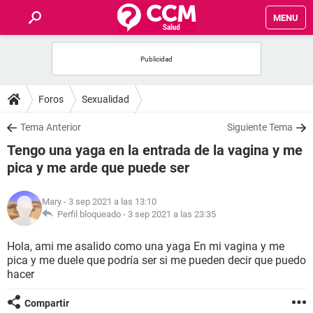
MENU
INICIO
FOROS
Foros
Sexualidad
SALUD
Tema Anterior
Siguiente Tema
Tengo una yaga en la entrada de la vagina y me
FAMILIA
pica y me arde que puede ser
NUTRICIÓN
Mary
- 3 sep 2021 a las 13:10
Perfil bloqueado -
3 sep 2021 a las 23:35
BIENESTAR
Hola, ami me asalido como una yaga En mi vagina y me
pica y me duele que podría ser si me pueden decir que puedo
SEXUALIDAD
hacer
GLOSARIO
Compartir