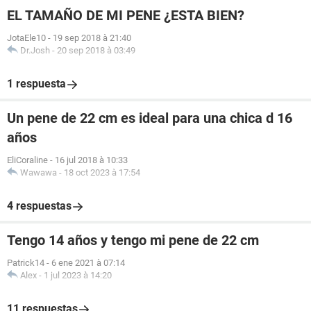
EL TAMAÑO DE MI PENE ¿ESTA BIEN?
JotaEle10
-
19 sep 2018 à 21:40
Dr.Josh
-
20 sep 2018 à 03:49
1 respuesta
Un pene de 22 cm es ideal para una chica d 16
años
EliCoraline
-
16 jul 2018 à 10:33
Wawawa
-
18 oct 2023 à 17:54
4 respuestas
Tengo 14 años y tengo mi pene de 22 cm
Patrick14
-
6 ene 2021 à 07:14
Alex
-
1 jul 2023 à 14:20
11 respuestas