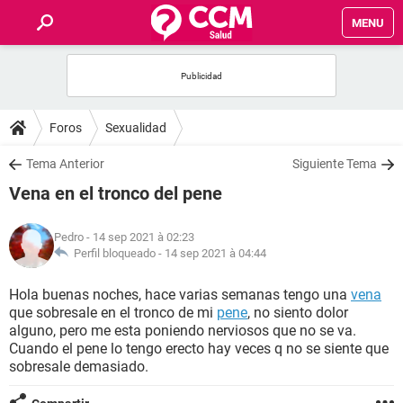
MENU
INICIO
FORUMS
Foros
Sexualidad
SALUD
Tema Anterior
Siguiente Tema
Vena en el tronco del pene
FAMILIA
Pedro
- 14 sep 2021 à 02:23
NUTRICIÓN
Perfil bloqueado -
14 sep 2021 à 04:44
Hola buenas noches, hace varias semanas tengo una
vena
BIENESTAR
que sobresale en el tronco de mi
pene
, no siento dolor
alguno, pero me esta poniendo nerviosos que no se va.
SEXUALIDAD
Cuando el pene lo tengo erecto hay veces q no se siente que
sobresale demasiado.
GLOSARIO