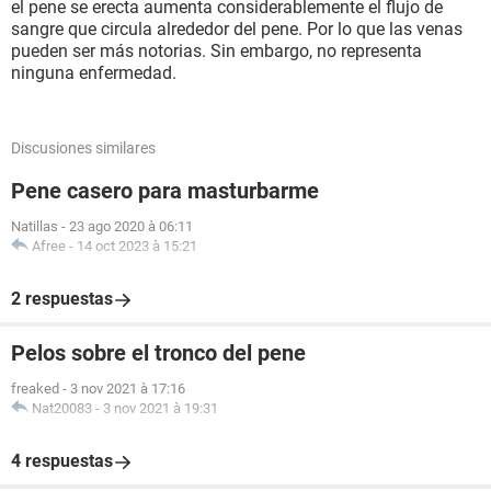
el pene se erecta aumenta considerablemente el flujo de
sangre que circula alrededor del pene. Por lo que las venas
pueden ser más notorias. Sin embargo, no representa
ninguna enfermedad.
Discusiones similares
Pene casero para masturbarme
Natillas
-
23 ago 2020 à 06:11
Afree
-
14 oct 2023 à 15:21
2 respuestas
Pelos sobre el tronco del pene
freaked
-
3 nov 2021 à 17:16
Nat20083
-
3 nov 2021 à 19:31
4 respuestas