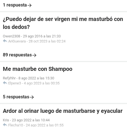
1 respuesta
¿Puedo dejar de ser virgen mi me masturbó con
los dedos?
Owen2308
-
29 ago 2016 a las 21:33
AriGuevara
-
28 oct 2023 a las 02:24
89 respuestas
Me masturbe con Shampoo
Refjrhhr
-
8 ago 2022 a las 15:30
Elpene3
-
4 ago 2023 a las 00:35
5 respuestas
Ardor al orinar luego de masturbarse y eyacular
Kris
-
23 ago 2022 a las 10:44
Flecha10
-
24 ago 2022 a las 01:55