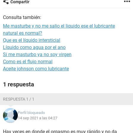
Compartir
Consulta también:
Me masturbe y no me salio el liquido ese el lubricante
natural es normal?
Que es el líquido intersticial
Líquido como agua por el ano
Si me masturbo ya no soy virgen
Como es el flujo normal
Aceite johnson como lubricante
1 respuesta
RESPUESTA 1 / 1
Perfil bloqueado
14 sep 2021 a las 04:27
Hay veces en donde el orgasmo es muy rápido y no da