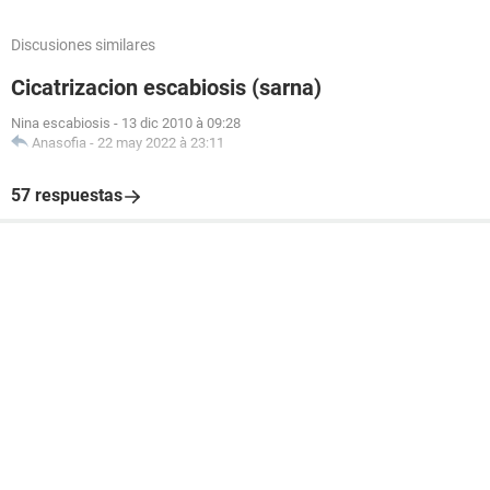
Discusiones similares
Cicatrizacion escabiosis (sarna)
Nina escabiosis
-
13 dic 2010 à 09:28
Anasofia
-
22 may 2022 à 23:11
57 respuestas