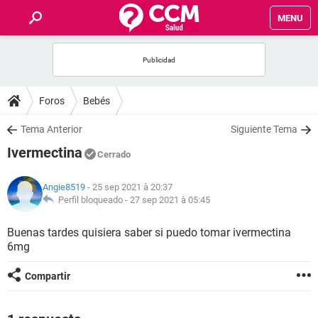
MENU
INICIO
FORUMS
Foros
Bebés
SALUD
Tema Anterior
Siguiente Tema
Ivermectina
Cerrado
FAMILIA
Angie8519
- 25 sep 2021 à 20:37
NUTRICIÓN
Perfil bloqueado -
27 sep 2021 à 05:45
Buenas tardes quisiera saber si puedo tomar ivermectina
BIENESTAR
6mg
SEXUALIDAD
Compartir
GLOSARIO