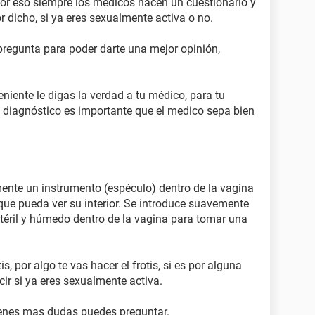
 por eso siempre los médicos hacen un cuestionario y
r dicho, si ya eres sexualmente activa o no.
 pregunta para poder darte una mejor opinión,
eniente le digas la verdad a tu médico, para tu
un diagnóstico es importante que el medico sepa bien
ente un instrumento (espéculo) dentro de la vagina
ue pueda ver su interior. Se introduce suavemente
téril y húmedo dentro de la vagina para tomar una
is, por algo te vas hacer el frotis, si es por alguna
ir si ya eres sexualmente activa.
ienes mas dudas puedes preguntar.