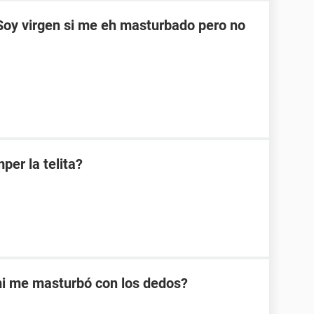
oy virgen si me eh masturbado pero no
er la telita?
mi me masturbó con los dedos?