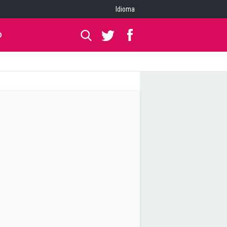
Idioma
O