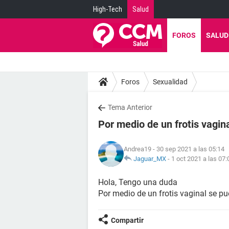
High-Tech
Salud
FOROS
SALUD
Foros
Sexualidad
Tema Anterior
Por medio de un frotis vagin
Andrea19
- 30 sep 2021 a las 05:14
Jaguar_MX
-
1 oct 2021 a las 07:
Hola, Tengo una duda
Por medio de un frotis vaginal se pu
Compartir