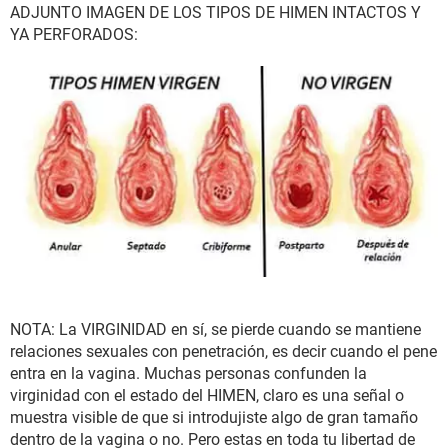
ADJUNTO IMAGEN DE LOS TIPOS DE HIMEN INTACTOS Y
YA PERFORADOS:
NOTA: La VIRGINIDAD en sí, se pierde cuando se mantiene
relaciones sexuales con penetración, es decir cuando el pene
entra en la vagina. Muchas personas confunden la
virginidad con el estado del HIMEN, claro es una señal o
muestra visible de que si introdujiste algo de gran tamaño
dentro de la vagina o no. Pero estas en toda tu libertad de