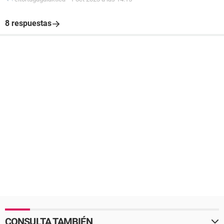
8 respuestas
CONSULTA TAMBIÉN