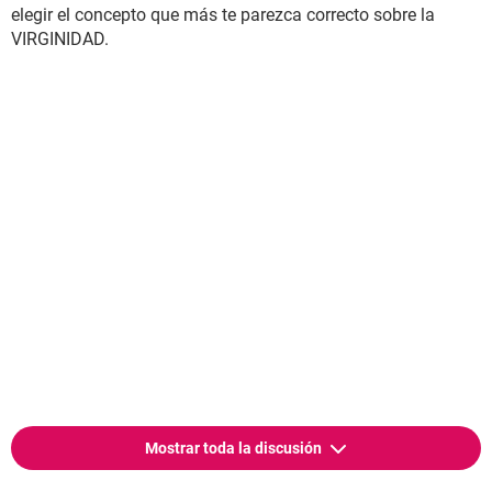
elegir el concepto que más te parezca correcto sobre la
VIRGINIDAD.
Mostrar toda la discusión