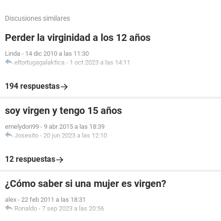
Discusiones similares
Perder la virginidad a los 12 años
Linda
-
14 dic 2010 a las 11:30
eltortugagalaktica
-
1 oct 2023 a las 14:11
194 respuestas
soy virgen y tengo 15 años
emelydori99
-
9 abr 2015 a las 18:39
Josesito
-
20 jun 2023 a las 12:10
12 respuestas
¿Cómo saber si una mujer es virgen?
alex
-
22 feb 2011 a las 18:31
Ronaldo
-
7 sep 2023 a las 20:56