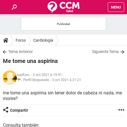
MENU
INICIO
FORUMS
Foros
Cardiología
SALUD
Tema Anterior
Siguiente Tema
Me tome una aspirina
FAMILIA
sadfzxc
- 3 oct 2021 à 19:51
NUTRICIÓN
Perfil bloqueado -
3 oct 2021 à 21:21
me tome una aspirina sin tener dolor de cabeza ni nada, me
BIENESTAR
morire?
SEXUALIDAD
Compartir
GLOSARIO
Consulta también: