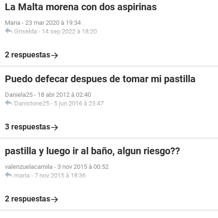
La Malta morena con dos aspirinas
Maria
-
23 mar 2020 à 19:34
Griselda
-
14 sep 2022 à 18:20
2 respuestas
Puedo defecar despues de tomar mi pastilla
Daniela25
-
18 abr 2012 à 02:40
Danistone25
-
5 jun 2016 à 23:47
3 respuestas
pastilla y luego ir al baño, algun riesgo??
valenzuelacamila
-
3 nov 2015 à 00:52
maria
-
7 nov 2015 à 18:36
2 respuestas