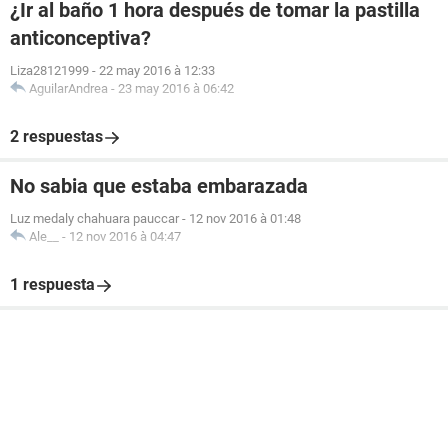
¿Ir al baño 1 hora después de tomar la pastilla
anticonceptiva?
Liza28121999
-
22 may 2016 à 12:33
AguilarAndrea
-
23 may 2016 à 06:42
2 respuestas
No sabia que estaba embarazada
Luz medaly chahuara pauccar
-
12 nov 2016 à 01:48
Ale__
-
12 nov 2016 à 04:47
1 respuesta