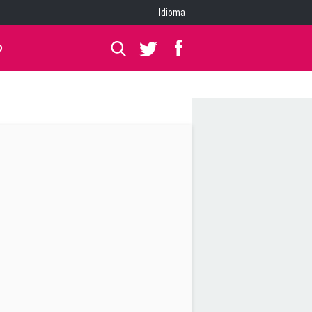
Idioma
O