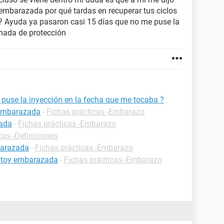
 embarazada por qué tardas en recuperar tus ciclos
 Ayuda ya pasaron casi 15 días que no me puse la
 nada de protección
use la inyección en la fecha que me tocaba ?
 embarazada
-
Fichas prácticas -Embarazo
zada
-
Fichas prácticas -Embarazo
cas -Definiciones
barazada
-
Fichas prácticas -Embarazo
estoy embarazada
-
Fichas prácticas -Embarazo