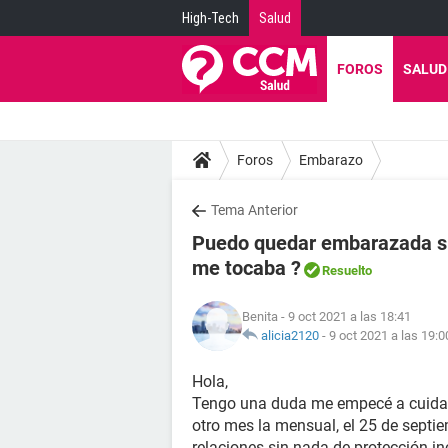
High-Tech
Salud
FOROS
SALUD
Foros
Embarazo
Tema Anterior
Puedo quedar embarazada si 
me tocaba ?
Resuelto
Benita
- 9 oct 2021 a las 18:41
alicia2120
-
9 oct 2021 a las 19:0
Hola,
Tengo una duda me empecé a cuidar
otro mes la mensual, el 25 de septi
relaciones sin nada de protección in