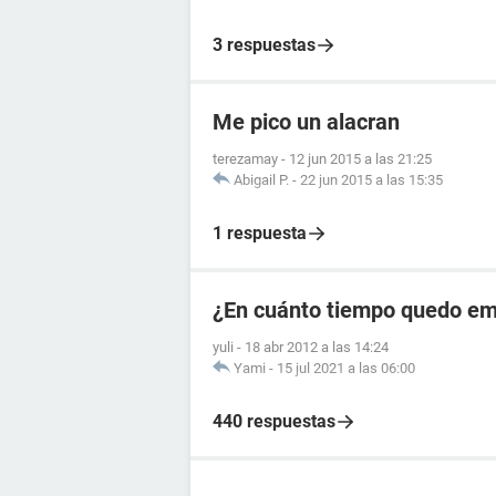
3 respuestas
Me pico un alacran
terezamay
-
12 jun 2015 a las 21:25
Abigail P.
-
22 jun 2015 a las 15:35
1 respuesta
¿En cuánto tiempo quedo emb
yuli
-
18 abr 2012 a las 14:24
Yami
-
15 jul 2021 a las 06:00
440 respuestas