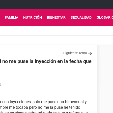
FAMILIA
NUTRICIÓN
BIENESTAR
SEXUALIDAD
GLOSARI
Siguiente Tema
no me puse la inyección en la fecha que
0
 con inyecciones ,solo me puse una bimensual y
embre me tocaba pero no me la puse he tenido
cluso se viene dentro mi duda es que a mí me dijo