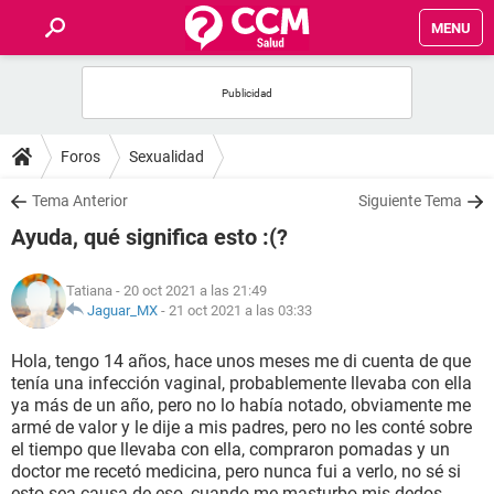
MENU
INICIO
FOROS
Foros
Sexualidad
SALUD
Tema Anterior
Siguiente Tema
Ayuda, qué significa esto :(?
FAMILIA
Tatiana
- 20 oct 2021 a las 21:49
NUTRICIÓN
Jaguar_MX
-
21 oct 2021 a las 03:33
Hola, tengo 14 años, hace unos meses me di cuenta de que
BIENESTAR
tenía una infección vaginal, probablemente llevaba con ella
ya más de un año, pero no lo había notado, obviamente me
SEXUALIDAD
armé de valor y le dije a mis padres, pero no les conté sobre
el tiempo que llevaba con ella, compraron pomadas y un
doctor me recetó medicina, pero nunca fui a verlo, no sé si
GLOSARIO
esto sea causa de eso, cuando me masturbo mis dedos