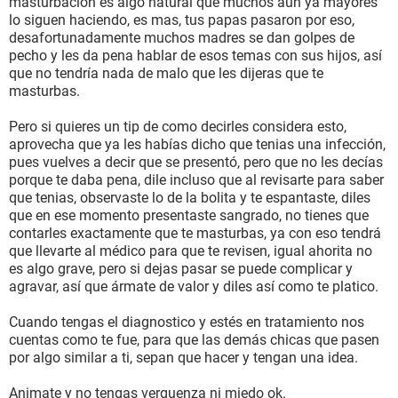
masturbación es algo natural que muchos aun ya mayores
lo siguen haciendo, es mas, tus papas pasaron por eso,
desafortunadamente muchos madres se dan golpes de
pecho y les da pena hablar de esos temas con sus hijos, así
que no tendría nada de malo que les dijeras que te
masturbas.
Pero si quieres un tip de como decirles considera esto,
aprovecha que ya les habías dicho que tenias una infección,
pues vuelves a decir que se presentó, pero que no les decías
porque te daba pena, dile incluso que al revisarte para saber
que tenias, observaste lo de la bolita y te espantaste, diles
que en ese momento presentaste sangrado, no tienes que
contarles exactamente que te masturbas, ya con eso tendrá
que llevarte al médico para que te revisen, igual ahorita no
es algo grave, pero si dejas pasar se puede complicar y
agravar, así que ármate de valor y diles así como te platico.
Cuando tengas el diagnostico y estés en tratamiento nos
cuentas como te fue, para que las demás chicas que pasen
por algo similar a ti, sepan que hacer y tengan una idea.
Animate y no tengas verguenza ni miedo ok.