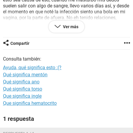
suelen salir con algo de sangre, llevo varios días así, y desde
el momento en que noté la infección siento una bola en mi
vagina, por la parte de afuera. No eh tenido relaciones,
tampoco tengo algún tipo de enfermedad, eh estado
Ver más
investigando y parece ser que el sangrado puede ser causa
de una infección o de cancer vaginal, me da muchísima
pena contarle todo a mis padres, así que, por favor, alguien
Compartir
puede decirme qué es lo que está pasando antes de contarle
a mis padres?
Consulta también:
Ayuda, qué significa esto :(?
Qué significa mentón
Qué significa ano
Qué significa torso
Que significa ingle
Que significa hematocrito
1 respuesta