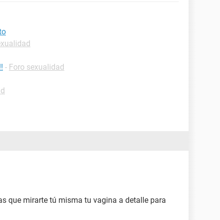
to
exualidad
!
-
Foro sexualidad
ad
 que mirarte tú misma tu vagina a detalle para