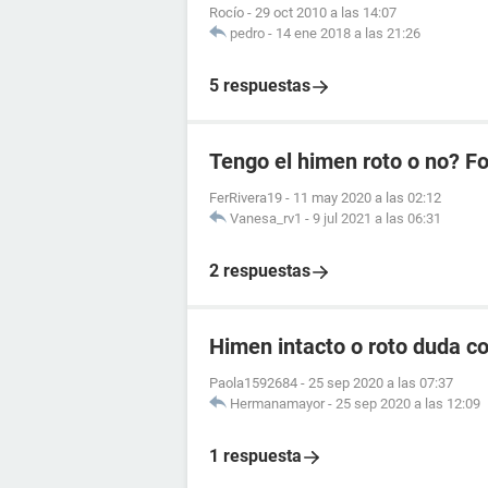
Rocío
-
29 oct 2010 a las 14:07
pedro
-
14 ene 2018 a las 21:26
5 respuestas
Tengo el himen roto o no? F
FerRivera19
-
11 may 2020 a las 02:12
Vanesa_rv1
-
9 jul 2021 a las 06:31
2 respuestas
Himen intacto o roto duda co
Paola1592684
-
25 sep 2020 a las 07:37
Hermanamayor
-
25 sep 2020 a las 12:09
1 respuesta