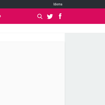
Idioma
O