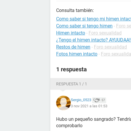
Consulta también:
Como saber si tengo mi himen intac
Como saber si tengo himen
-
Foro s
Himen intacto
-
Foro sexualidad
¿Tengo el himen intacto? AYUUDAA!!
Restos de himen
-
Foro sexualidad
Fotos himen intacto
-
Foro sexualid
1 respuesta
RESPUESTA 1 / 1
Sergio_0523
57
3 nov 2021 a las 01:53
Hubo un pequeño sangrado? Tendrías
comprobarlo