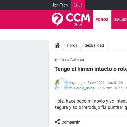
High-Tech
Salud
FOROS
SALUD
Foros
Sexualidad
Tema Anterior
Tengo el himen intacto o rot
Vayusogo
- 3 nov 2021 a las 01:26
Sergio_0523
-
3 nov 2021 a las 0
Hola, hace poco mi novio y yo inten
segura y solo introdujo “la puntita”
Compartir