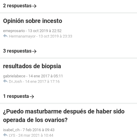
2 respuestas
Opinión sobre incesto
emeprosario
-
13 oct 2019 à 22:52
Hermanamayor
-
13 oct 2019 à 23:33
3 respuestas
resultados de biopsia
gabrielabece
-
14 ene 2017 à 05:11
Dr.Josh
-
14 ene 2017 à 17:16
1 respuesta
¿Puedo masturbarme después de haber sido
operada de los ovarios?
isabel_ch
-
7 feb 2016 à 09:43
LYS
-
24 mar 2021 à 10:44