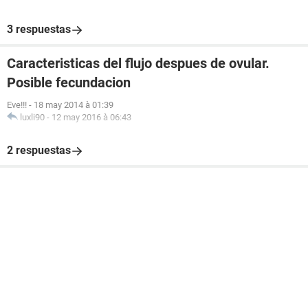
3 respuestas
Caracteristicas del flujo despues de ovular.
Posible fecundacion
Eve!!!
-
18 may 2014 à 01:39
luxli90
-
12 may 2016 à 06:43
2 respuestas