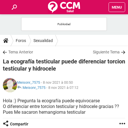
MENU
INICIO
FORUMS
Foros
Sexualidad
SALUD
Tema Anterior
Siguiente Tema
La ecografía testicular puede diferenciar torcion
FAMILIA
testicular y hidrocele
NUTRICIÓN
Meisonr_7575
- 8 nov 2021 à 00:50
Meisonr_7575
-
8 nov 2021 à 07:12
BIENESTAR
Hola :) Pregunta la ecografía puede equivocarse
O diferenciar entre torcion testicular y hidrocele gracias ??
SEXUALIDAD
Pues Me sacaron hemangioma testicular
GLOSARIO
Compartir