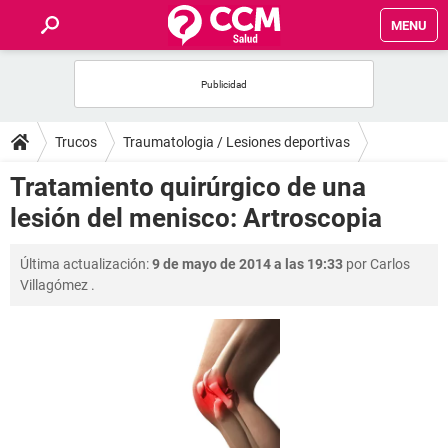
MENU
INICIO
FOROS
Trucos
Traumatologia / Lesiones deportivas
SALUD
Tratamiento quirúrgico de una
lesión del menisco: Artroscopia
FAMILIA
Última actualización:
9 de mayo de 2014 a las 19:33
por
Carlos
NUTRICIÓN
Villagómez
.
BIENESTAR
SEXUALIDAD
GLOSARIO