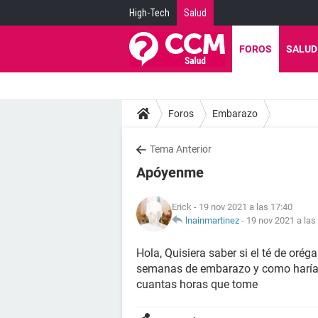
High-Tech
Salud
FOROS
SALUD
Foros
Embarazo
Tema Anterior
Apóyenme
Erick
- 19 nov 2021 a las 17:40
lnainmartinez
-
19 nov 2021 a las
Hola, Quisiera saber si el té de oré
semanas de embarazo y como haría c
cuantas horas que tome