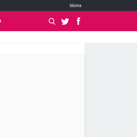
Idioma
O