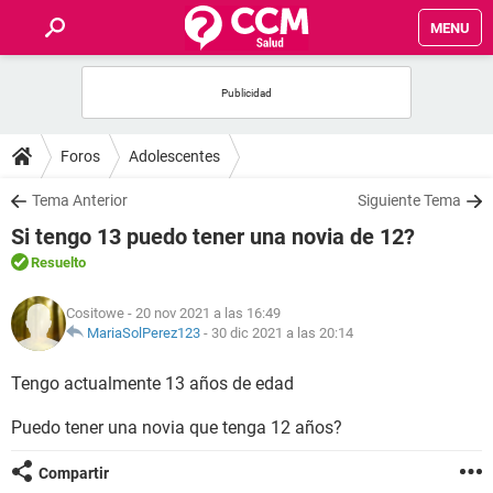
MENU
INICIO
FOROS
Foros
Adolescentes
SALUD
Tema Anterior
Siguiente Tema
Si tengo 13 puedo tener una novia de 12?
FAMILIA
Resuelto
NUTRICIÓN
Cositowe
- 20 nov 2021 a las 16:49
MariaSolPerez123
-
30 dic 2021 a las 20:14
BIENESTAR
Tengo actualmente 13 años de edad
SEXUALIDAD
Puedo tener una novia que tenga 12 años?
Compartir
GLOSARIO