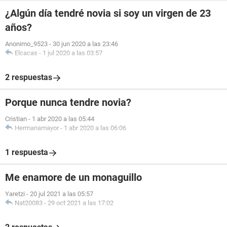
¿Algún día tendré novia si soy un virgen de 23
años?
Anonimo_9523
-
30 jun 2020 a las 23:46
Elcacas
-
1 jul 2020 a las 03:57
2 respuestas
Porque nunca tendre novia?
Cristian
-
1 abr 2020 a las 05:44
Hermanamayor
-
1 abr 2020 a las 06:06
1 respuesta
Me enamore de un monaguillo
Yaretzi
-
20 jul 2021 a las 05:57
Nat20083
-
29 oct 2021 a las 17:02