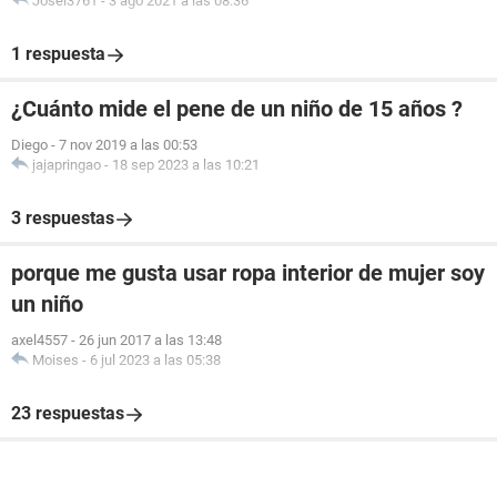
Josel3761
-
3 ago 2021 a las 08:36
1 respuesta
¿Cuánto mide el pene de un niño de 15 años ?
Diego
-
7 nov 2019 a las 00:53
jajapringao
-
18 sep 2023 a las 10:21
3 respuestas
porque me gusta usar ropa interior de mujer soy
un niño
axel4557
-
26 jun 2017 a las 13:48
Moises
-
6 jul 2023 a las 05:38
23 respuestas