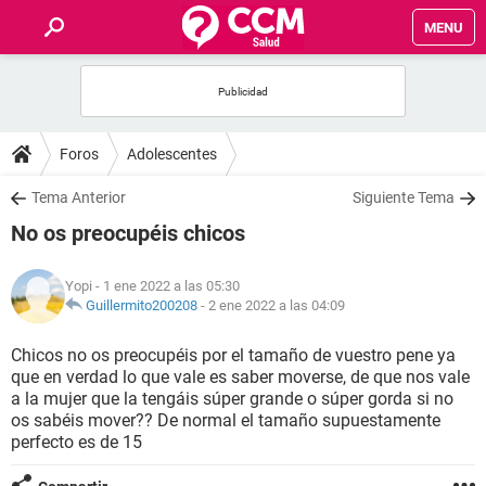
MENU
INICIO
FOROS
Foros
Adolescentes
SALUD
Tema Anterior
Siguiente Tema
No os preocupéis chicos
FAMILIA
Yopi
- 1 ene 2022 a las 05:30
NUTRICIÓN
Guillermito200208
-
2 ene 2022 a las 04:09
Chicos no os preocupéis por el tamaño de vuestro pene ya
BIENESTAR
que en verdad lo que vale es saber moverse, de que nos vale
a la mujer que la tengáis súper grande o súper gorda si no
SEXUALIDAD
os sabéis mover?? De normal el tamaño supuestamente
perfecto es de 15
GLOSARIO