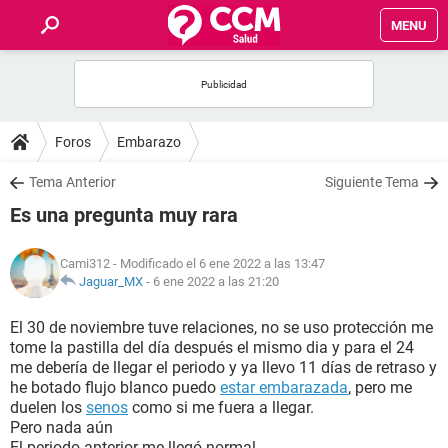
MENU
INICIO
FOROS
Foros
Embarazo
SALUD
Tema Anterior
Siguiente Tema
Es una pregunta muy rara
FAMILIA
Cami312
- Modificado el 6 ene 2022 a las 13:47
NUTRICIÓN
Jaguar_MX
-
6 ene 2022 a las 21:20
El 30 de noviembre tuve relaciones, no se uso protección me
BIENESTAR
tome la pastilla del día después el mismo dia y para el 24
me debería de llegar el periodo y ya llevo 11 días de retraso y
SEXUALIDAD
he botado flujo blanco puedo
estar embarazada
, pero me
duelen los
senos
como si me fuera a llegar.
Pero nada aún
GLOSARIO
El periodo anterior me llegó normal