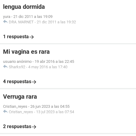
lengua dormida
yura
-
21 dic 2011 a las 19:09
DRA. MARNET
-
21 dic 2011 a las 19:32
1 respuesta
Mi vagina es rara
usuario anónimo
-
19 abr 2016 a las 22:45
Sharks92
-
4 may 2016 a las 17:40
4 respuestas
Verruga rara
Cristian_reyes
-
26 jun 2023 a las 04:55
Cristian_reyes
-
13 jul 2023 a las 07:54
2 respuestas