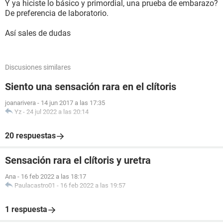
Y ya hiciste lo básico y primordial, una prueba de embarazo?
De preferencia de laboratorio.
Así sales de dudas
Discusiones similares
Siento una sensación rara en el clítoris
joanarivera
-
14 jun 2017 a las 17:35
Yz
-
24 jul 2022 a las 20:14
20 respuestas
Sensación rara el clítoris y uretra
Ana
-
16 feb 2022 a las 18:17
Paulacastro01
-
16 feb 2022 a las 19:57
1 respuesta